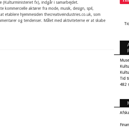
Ti
e (Kulturministeriet fx), indgår i samarbejdet.
e kommercielle aktører fra mode, musik, design, spil,
er at etablere hjemmesiden thecreativeindustries.co.uk, som
ommentarer og tendenser. Målet med aktiviteterne er at skabe
Ti
Muse
Kultu
Kult
Tid t
482 s
Afsk
Fina