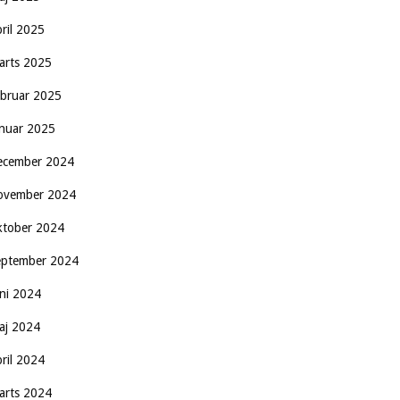
pril 2025
arts 2025
ebruar 2025
anuar 2025
ecember 2024
ovember 2024
ktober 2024
eptember 2024
uni 2024
aj 2024
pril 2024
arts 2024