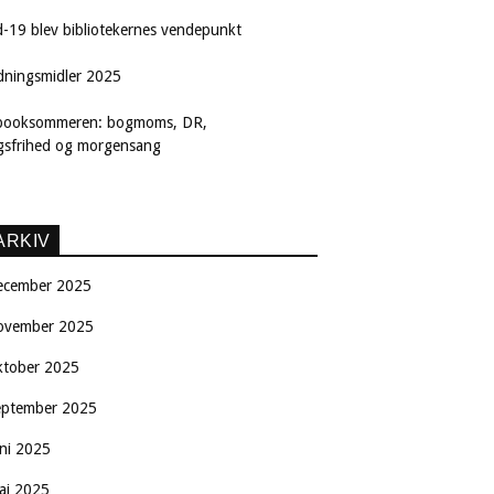
d-19 blev bibliotekernes vendepunkt
dningsmidler 2025
booksommeren: bogmoms, DR,
ngsfrihed og morgensang
ARKIV
ecember 2025
ovember 2025
ktober 2025
eptember 2025
uni 2025
aj 2025