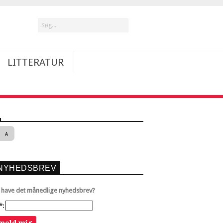
LITTERATUR
A
NYHEDSBREV
u have det månedlige nyhedsbrev?
*: