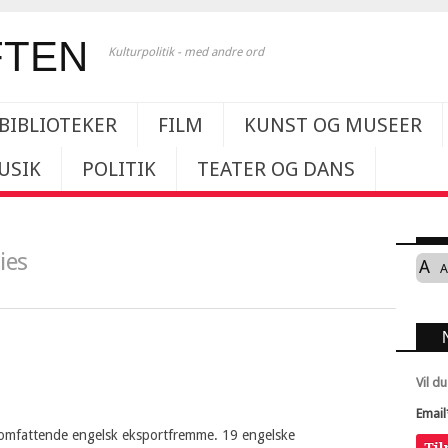
Kulturpolitik - med andre ord
BIBLIOTEKER
FILM
KUNST OG MUSEER
USIK
POLITIK
TEATER OG DANS
ies
A
A
Vil d
Email
t omfattende engelsk eksportfremme. 19 engelske