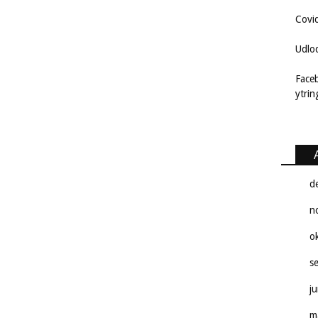
Covi
Udlo
Face
ytri
d
n
o
s
j
m