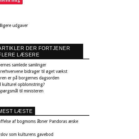
lmeld mig
dligere udgaver
ARTIKLER DER FORTJENER
FLERE LÆSERE
ernes samlede samlinger
rerhvervene bidrager til øget vækst
uren er på borgernes dagsorden
il kulturel opblomstring?
pørgsmål til ministeren
MEST LÆSTE
affelse af bogmoms åbner Pandoras æske
nslov som kulturens gavebod