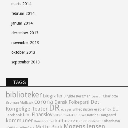
marts 2014
februar 2014
januar 2014
december 2013
november 2013
oktober 2013
september 2013
TAGS
biblioteker
biografer
Birgitte Bergman
Charlotte
censur
corona
Det
Dansk Folkeparti
Broman Mølbæk
DR
Kongelige Teater
EU
Enhedslisten
ereolen.dk
ebøger
Finanslov
film
Facebook
Katrine Daugaard
idræt
folkebiblioteker
kommuner
kulturarv
København
Konservative
Kulturministeriet
Mogens Jensen
Mette Bock
licens
medieaftale