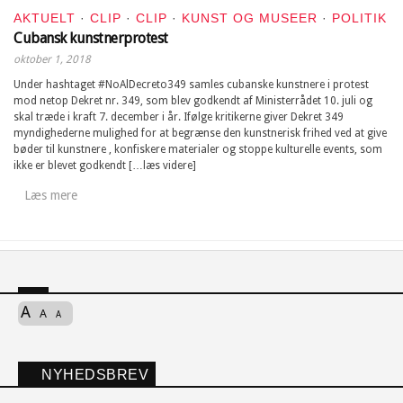
AKTUELT
·
CLIP
·
CLIP
·
KUNST OG MUSEER
·
POLITIK
Cubansk kunstnerprotest
oktober 1, 2018
Under hashtaget ‪#‎NoAlDecreto349‬ samles cubanske kunstnere i protest
mod netop Dekret nr. 349, som blev godkendt af Ministerrådet 10. juli og
skal træde i kraft 7. december i år. Ifølge kritikerne giver Dekret 349
myndighederne mulighed for at begrænse den kunstnerisk frihed ved at give
bøder til kunstnere , konfiskere materialer og stoppe kulturelle events, som
ikke er blevet godkendt […læs videre]
Læs mere
A
A
A
NYHEDSBREV