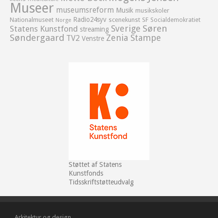
Museer
museumsreform
Musik
musikskoler
Radio24syv
Nationalmuseet
scenekunst
SF
Socialdemokratiet
Norge
Sverige
Søren
Statens Kunstfond
streaming
Søndergaard
Zenia Stampe
TV2
Venstre
Støttet af Statens
Kunstfonds
Tidsskriftstøtteudvalg
Arkitektur og design