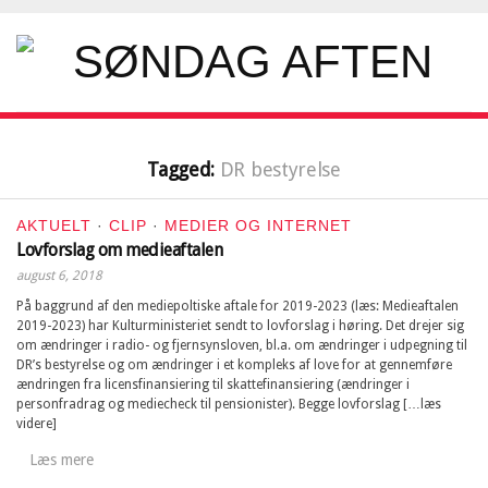
Tagged:
DR bestyrelse
AKTUELT
·
CLIP
·
MEDIER OG INTERNET
Lovforslag om medieaftalen
august 6, 2018
På baggrund af den mediepoltiske aftale for 2019-2023 (læs: Medieaftalen
2019-2023) har Kulturministeriet sendt to lovforslag i høring. Det drejer sig
om ændringer i radio- og fjernsynsloven, bl.a. om ændringer i udpegning til
DR’s bestyrelse og om ændringer i et kompleks af love for at gennemføre
ændringen fra licensfinansiering til skattefinansiering (ændringer i
personfradrag og mediecheck til pensionister). Begge lovforslag […læs
videre]
Læs mere