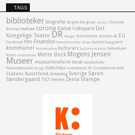
TAGS
biblioteker
biografer
Birgitte Bergman
Charlotte
censur
corona
Det
Dansk Folkeparti
Broman Mølbæk
DR
Kongelige Teater
EU
Enhedslisten
ereolen.dk
ebøger
Finanslov
film
Facebook
Katrine Daugaard
idræt
folkebiblioteker
kommuner
kulturarv
København
Konservative
Kulturministeriet
Mogens Jensen
Mette Bock
licens
medieaftale
Museer
museumsreform
Musik
musikskoler
Radio24syv
Nationalmuseet
scenekunst
SF
Socialdemokratiet
Norge
Sverige
Søren
Statens Kunstfond
streaming
Søndergaard
Zenia Stampe
TV2
Venstre