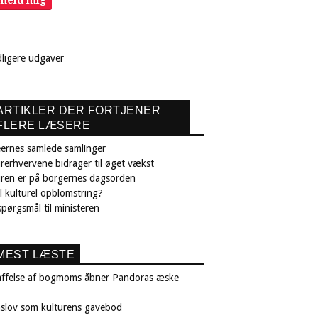
lmeld mig
dligere udgaver
ARTIKLER DER FORTJENER
FLERE LÆSERE
ernes samlede samlinger
rerhvervene bidrager til øget vækst
uren er på borgernes dagsorden
il kulturel opblomstring?
pørgsmål til ministeren
MEST LÆSTE
affelse af bogmoms åbner Pandoras æske
nslov som kulturens gavebod