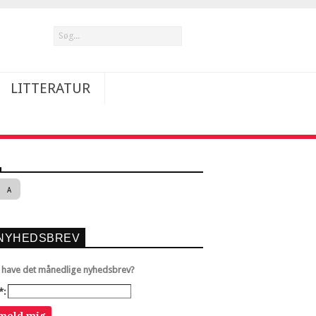
LITTERATUR
A
NYHEDSBREV
u have det månedlige nyhedsbrev?
*: