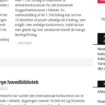
Ti
apport
Hele 1.700 forslag er indkommet til
heden i
arkitektkonkurrencen for det kommende
Guggenheimmuseum i Helsinki. En
f der
onlineudstilling af de 1.700 bidrag kan ses her.
Ti
ingen
Til december vil juryen udvælge de 6 bidrag, som
andt
indgår i den endelige konkurrence. Indtil da kan
t for
man glæde sig over variationen blandt de mange
løsningsforslag.
videre]
Læs mere
Muse
Kultu
Kult
Tid t
482 s
 nye hovedbibliotek
 2013
Afsk
chitechts har vundet den internationale konkurrence om et
iotek i Helsinki. Bygningen rummer 16.000 m2 og forventes
Fina