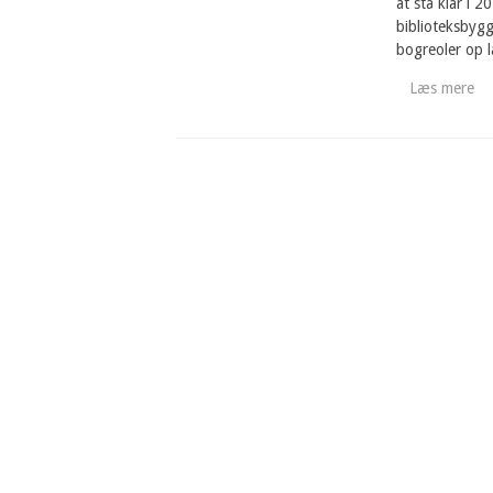
at stå klar i 
biblioteksbygge
bogreoler op 
Læs mere