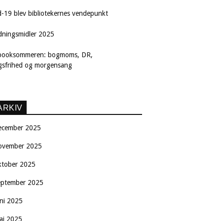
d-19 blev bibliotekernes vendepunkt
dningsmidler 2025
booksommeren: bogmoms, DR,
ngsfrihed og morgensang
ARKIV
ecember 2025
ovember 2025
ktober 2025
eptember 2025
uni 2025
aj 2025