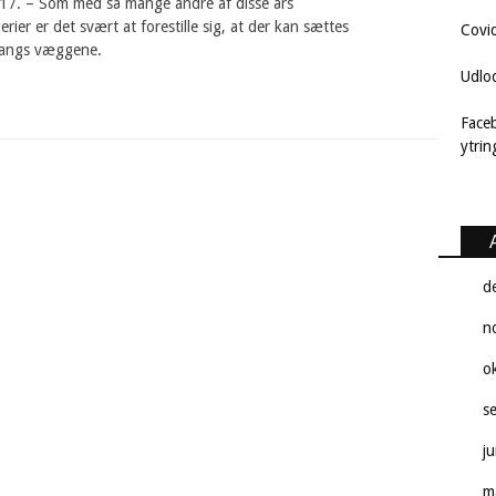
2017. – Som med så mange andre af disse års
rier er det svært at forestille sig, at der kan sættes
Covi
langs væggene.
Udlo
Face
ytri
d
n
o
s
j
m