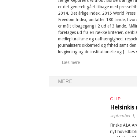
Ifølge Reporters Without Borders årlige r
er det generelt gået tilbage med pressefri
2014. Det årlige index, 2015 World Press
Freedom Index, omfatter 180 lande, hvora
er målt tilbagegang i 2 ud af 3 lande. Mål
foretages ud fra en række kriterier, deribl
mediepluralisme og uafhængighed, respek
journalisters sikkerhed og frihed samt den
lovgivning og de institutionelle og […læs 
Læs mere
MERE
CLIP
Helsinkis
september 1,
Finske ALA Ar
nyt hovedbibl