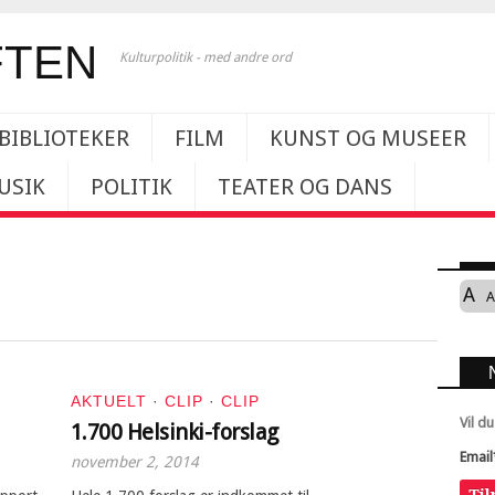
Kulturpolitik - med andre ord
BIBLIOTEKER
FILM
KUNST OG MUSEER
USIK
POLITIK
TEATER OG DANS
A
A
AKTUELT
·
CLIP
·
CLIP
Vil d
1.700 Helsinki-forslag
Email
november 2, 2014