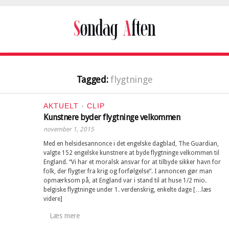
Tagged:
flygtninge
AKTUELT
·
CLIP
Kunstnere byder flygtninge velkommen
november 1, 2015
Med en helsidesannonce i det engelske dagblad, The Guardian,
valgte 152 engelske kunstnere at byde flygtninge velkommen til
England. “Vi har et moralsk ansvar for at tilbyde sikker havn for
folk, der flygter fra krig og forfølgelse”. I annoncen gør man
opmærksom på, at England var i stand til at huse 1/2 mio.
belgiske flygtninge under 1. verdenskrig, enkelte dage […læs
videre]
Læs mere