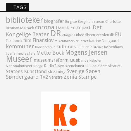
TAGS
biblioteker
biografer
Birgitte Bergman
Charlotte
censur
corona
Det
Dansk Folkeparti
Broman Mølbæk
DR
Kongelige Teater
EU
Enhedslisten
ereolen.dk
ebøger
Finanslov
film
Facebook
Katrine Daugaard
idræt
folkebiblioteker
kommuner
kulturarv
København
Konservative
Kulturministeriet
Mogens Jensen
Mette Bock
licens
medieaftale
Museer
museumsreform
Musik
musikskoler
Radio24syv
Nationalmuseet
scenekunst
SF
Socialdemokratiet
Norge
Sverige
Søren
Statens Kunstfond
streaming
Søndergaard
Zenia Stampe
TV2
Venstre