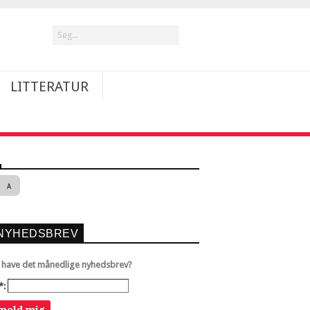
LITTERATUR
A
NYHEDSBREV
u have det månedlige nyhedsbrev?
*: