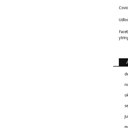
Covi
Udlo
Face
ytri
d
n
o
s
j
m