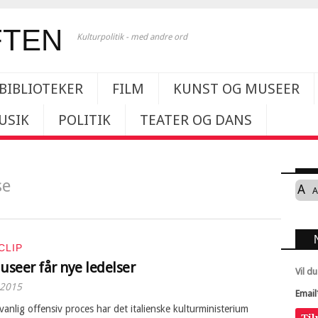
Kulturpolitik - med andre ord
BIBLIOTEKER
FILM
KUNST OG MUSEER
USIK
POLITIK
TEATER OG DANS
se
A
A
CLIP
useer får nye ledelser
Vil d
 2015
Email
anlig offensiv proces har det italienske kulturministerium