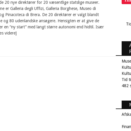
Ti
 de 20 nye direktører for 20 væsentlige statslige museer.
e er Galleria degli Uffizi, Galleria Borghese, Museo di
 Pinacoteca di Brera. De 20 direktører er valgt blandt
ke og 80 udenlandske ansøgere. Hensigten er at give de
Ti
er en “ny start” med langt større autonomi end hidtil. Især
æs videre]
Muse
Kultu
Kult
Tid t
482 s
Afsk
Fina