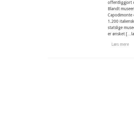
offentliggjort
Blandt museern
Capodimonte og
1.200 italiens
statslige muse
er ønsket […l
Læs mere