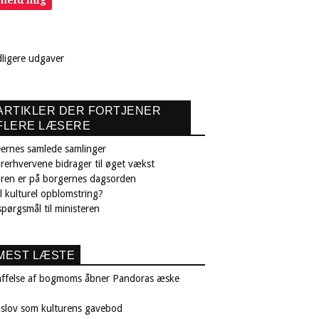
lmeld mig
dligere udgaver
ARTIKLER DER FORTJENER
FLERE LÆSERE
ernes samlede samlinger
rerhvervene bidrager til øget vækst
uren er på borgernes dagsorden
il kulturel opblomstring?
pørgsmål til ministeren
MEST LÆSTE
affelse af bogmoms åbner Pandoras æske
nslov som kulturens gavebod