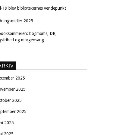
d-19 blev bibliotekernes vendepunkt
dningsmidler 2025
booksommeren: bogmoms, DR,
ngsfrihed og morgensang
ARKIV
ecember 2025
ovember 2025
ktober 2025
eptember 2025
uni 2025
aj 2025