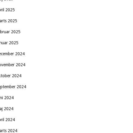
pril 2025
arts 2025
ebruar 2025
anuar 2025
ecember 2024
ovember 2024
ktober 2024
eptember 2024
uni 2024
aj 2024
pril 2024
arts 2024