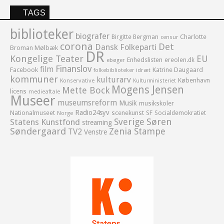
TAGS
biblioteker
biografer
Birgitte Bergman
Charlotte
censur
corona
Det
Dansk Folkeparti
Broman Mølbæk
DR
Kongelige Teater
EU
Enhedslisten
ereolen.dk
ebøger
Finanslov
film
Facebook
Katrine Daugaard
idræt
folkebiblioteker
kommuner
kulturarv
København
Konservative
Kulturministeriet
Mogens Jensen
Mette Bock
licens
medieaftale
Museer
museumsreform
Musik
musikskoler
Radio24syv
Nationalmuseet
scenekunst
SF
Socialdemokratiet
Norge
Sverige
Søren
Statens Kunstfond
streaming
Søndergaard
Zenia Stampe
TV2
Venstre