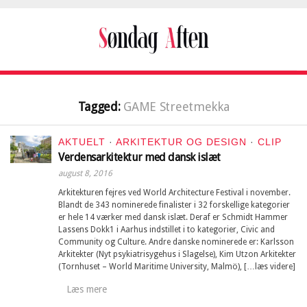
Tagged:
GAME Streetmekka
AKTUELT
·
ARKITEKTUR OG DESIGN
·
CLIP
Verdensarkitektur med dansk islæt
august 8, 2016
Arkitekturen fejres ved World Architecture Festival i november.
Blandt de 343 nominerede finalister i 32 forskellige kategorier
er hele 14 værker med dansk islæt. Deraf er Schmidt Hammer
Lassens Dokk1 i Aarhus indstillet i to kategorier, Civic and
Community og Culture. Andre danske nominerede er: Karlsson
Arkitekter (Nyt psykiatrisygehus i Slagelse), Kim Utzon Arkitekter
(Tornhuset – World Maritime University, Malmö), […læs videre]
Læs mere