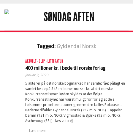
Tagged:
Gyldendal Norsk
AKTUELT
·
CLIP
·
LITTERATUR
400 millioner kr. i bøde til norske forlag
januar 9, 2023
5 aktører på det norske bogmarked har samlet fået pålagt en
samlet bøde på 545 millioner norske kr. af det norske
Konkurransetilsynet.Bøden skyldes at det ifølge
Konkurransetilsynet har været muligt for forlag at dele
følsomme prisinformationer gennem den fælles Bokbasen.
Bøderne tilfalder Gyldendal Norsk (252 mio. NOK), Cappelen
Damm (131 mio. NOK), Vigmostad & Bjørke (93 mio. NOK),
Aschehoug (65 […læs videre]
Læs mere