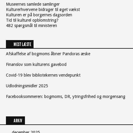
Museernes samlede samlinger
Kulturerhvervene bidrager til øget vækst
Kulturen er på borgernes dagsorden
Tid til kulturel opblomstring?
482 spørgsmål til ministeren
MEST LÆSTE
Afskaffelse af bogmoms åbner Pandoras æske
Finanslov som kulturens gavebod
Covid-19 blev bibliotekernes vendepunkt
Udlodningsmidler 2025
Facebooksommeren: bogmoms, DR, ytringsfrihed og morgensang
ARKIV
december 2025