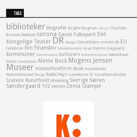
TAGS
biblioteker
biografer
Birgitte Bergman
Charlotte
censur
corona
Det
Dansk Folkeparti
Broman Mølbæk
DR
Kongelige Teater
EU
Enhedslisten
ereolen.dk
ebøger
Finanslov
film
Facebook
Katrine Daugaard
idræt
folkebiblioteker
kommuner
kulturarv
København
Konservative
Kulturministeriet
Mogens Jensen
Mette Bock
licens
medieaftale
Museer
museumsreform
Musik
musikskoler
Radio24syv
Nationalmuseet
scenekunst
SF
Socialdemokratiet
Norge
Sverige
Søren
Statens Kunstfond
streaming
Søndergaard
Zenia Stampe
TV2
Venstre