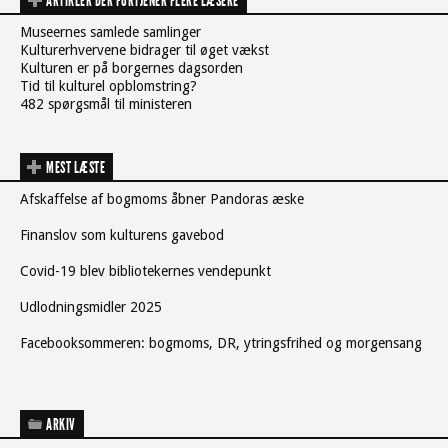
ARTIKLER DER FORTJENER FLERE LÆSERE
Museernes samlede samlinger
Kulturerhvervene bidrager til øget vækst
Kulturen er på borgernes dagsorden
Tid til kulturel opblomstring?
482 spørgsmål til ministeren
MEST LÆSTE
Afskaffelse af bogmoms åbner Pandoras æske
Finanslov som kulturens gavebod
Covid-19 blev bibliotekernes vendepunkt
Udlodningsmidler 2025
Facebooksommeren: bogmoms, DR, ytringsfrihed og morgensang
ARKIV