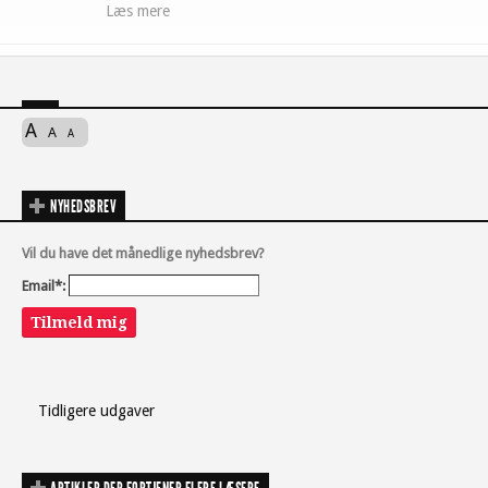
Læs mere
A
A
A
NYHEDSBREV
Vil du have det månedlige nyhedsbrev?
Email*:
Tilmeld mig
Tidligere udgaver