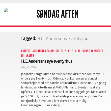
Tagged:
H.C. Andersens Eventyrhus
AKTUELT
·
ARKITEKTUR OG DESIGN
·
CLIP
·
CLIP
·
CLIP
·
KUNST OG MUSEER
·
LITTERATUR
H.C. Andersens nye eventyrhus
maj 2, 2016
Japanske Kengo Kuma har vundet konkurrencen om et nyt H.C.
Andersens Eventyrhus i Odense. Konkurrencen er vundet i
samarbejde med det danske arkitektfirma Cornelius + Vöge og
landskabsarkitektfirmaet MASU Planning. Eventyrhuset skal
opføres i Lotzes Have, centralt i Odense. Bygningen får et areal
på 5.600 m2, hvoraf to tredjedele placeres under jorden. Det
overjordiske haverum bliver derved størst muligt.
Finansieringen […læs videre]