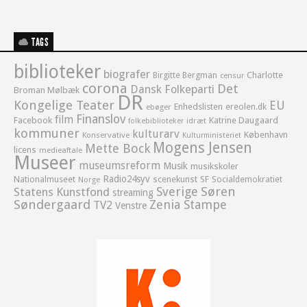
TAGS
biblioteker
biografer
Birgitte Bergman
Charlotte
censur
corona
Det
Dansk Folkeparti
Broman Mølbæk
DR
Kongelige Teater
EU
Enhedslisten
ereolen.dk
ebøger
Finanslov
film
Facebook
Katrine Daugaard
idræt
folkebiblioteker
kommuner
kulturarv
København
Konservative
Kulturministeriet
Mogens Jensen
Mette Bock
licens
medieaftale
Museer
museumsreform
Musik
musikskoler
Radio24syv
Nationalmuseet
scenekunst
SF
Socialdemokratiet
Norge
Sverige
Søren
Statens Kunstfond
streaming
Søndergaard
Zenia Stampe
TV2
Venstre