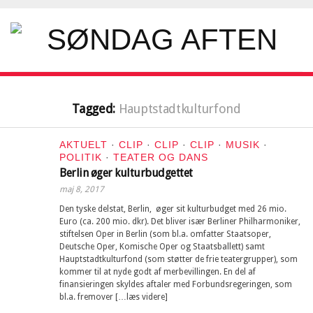
Tagged:
Hauptstadtkulturfond
AKTUELT
·
CLIP
·
CLIP
·
CLIP
·
MUSIK
·
POLITIK
·
TEATER OG DANS
Berlin øger kulturbudgettet
maj 8, 2017
Den tyske delstat, Berlin, øger sit kulturbudget med 26 mio.
Euro (ca. 200 mio. dkr). Det bliver især Berliner Philharmoniker,
stiftelsen Oper in Berlin (som bl.a. omfatter Staatsoper,
Deutsche Oper, Komische Oper og Staatsballett) samt
Hauptstadtkulturfond (som støtter de frie teatergrupper), som
kommer til at nyde godt af merbevillingen. En del af
finansieringen skyldes aftaler med Forbundsregeringen, som
bl.a. fremover […læs videre]