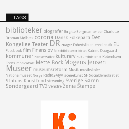
TAGS
biblioteker
biografer
Birgitte Bergman
Charlotte
censur
corona
Det
Dansk Folkeparti
Broman Mølbæk
DR
Kongelige Teater
EU
Enhedslisten
ereolen.dk
ebøger
Finanslov
film
Facebook
Katrine Daugaard
idræt
folkebiblioteker
kommuner
kulturarv
København
Konservative
Kulturministeriet
Mogens Jensen
Mette Bock
licens
medieaftale
Museer
museumsreform
Musik
musikskoler
Radio24syv
Nationalmuseet
scenekunst
SF
Socialdemokratiet
Norge
Sverige
Søren
Statens Kunstfond
streaming
Søndergaard
Zenia Stampe
TV2
Venstre