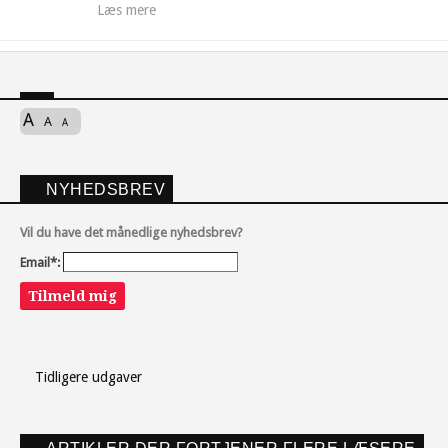
Læs mere
A
A
A
NYHEDSBREV
Vil du have det månedlige nyhedsbrev?
Email*:
Tilmeld mig
Tidligere udgaver