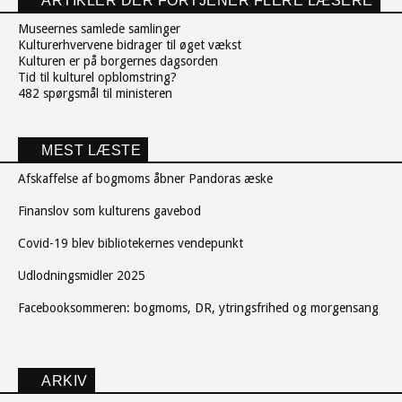
ARTIKLER DER FORTJENER FLERE LÆSERE
Museernes samlede samlinger
Kulturerhvervene bidrager til øget vækst
Kulturen er på borgernes dagsorden
Tid til kulturel opblomstring?
482 spørgsmål til ministeren
MEST LÆSTE
Afskaffelse af bogmoms åbner Pandoras æske
Finanslov som kulturens gavebod
Covid-19 blev bibliotekernes vendepunkt
Udlodningsmidler 2025
Facebooksommeren: bogmoms, DR, ytringsfrihed og morgensang
ARKIV