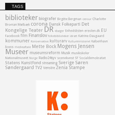
TAGS
biblioteker
biografer
Birgitte Bergman
Charlotte
censur
corona
Det
Dansk Folkeparti
Broman Mølbæk
DR
Kongelige Teater
EU
Enhedslisten
ereolen.dk
ebøger
Finanslov
film
Facebook
Katrine Daugaard
idræt
folkebiblioteker
kommuner
kulturarv
København
Konservative
Kulturministeriet
Mogens Jensen
Mette Bock
licens
medieaftale
Museer
museumsreform
Musik
musikskoler
Radio24syv
Nationalmuseet
scenekunst
SF
Socialdemokratiet
Norge
Sverige
Søren
Statens Kunstfond
streaming
Søndergaard
Zenia Stampe
TV2
Venstre