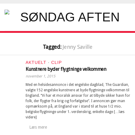
Tagged:
Jenny Saville
AKTUELT
·
CLIP
Kunstnere byder flygtninge velkommen
november 1, 2015
Med en helsidesannonce i det engelske dagblad, The Guardian,
valgte 152 engelske kunstnere at byde flygtninge velkommen til
England. “Vi har et moralsk ansvar for at tilbyde sikker havn for
folk, der flygter fra krig og forfølgelse”. I annoncen gør man
opmærksom på, at England var i stand til at huse 1/2 mio.
belgiske flygtninge under 1. verdenskrig, enkelte dage […læs
videre]
Læs mere