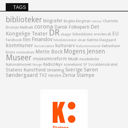
TAGS
biblioteker
biografer
Birgitte Bergman
Charlotte
censur
corona
Det
Dansk Folkeparti
Broman Mølbæk
DR
Kongelige Teater
EU
Enhedslisten
ereolen.dk
ebøger
Finanslov
film
Facebook
Katrine Daugaard
idræt
folkebiblioteker
kommuner
kulturarv
København
Konservative
Kulturministeriet
Mogens Jensen
Mette Bock
licens
medieaftale
Museer
museumsreform
Musik
musikskoler
Radio24syv
Nationalmuseet
scenekunst
SF
Socialdemokratiet
Norge
Sverige
Søren
Statens Kunstfond
streaming
Søndergaard
Zenia Stampe
TV2
Venstre