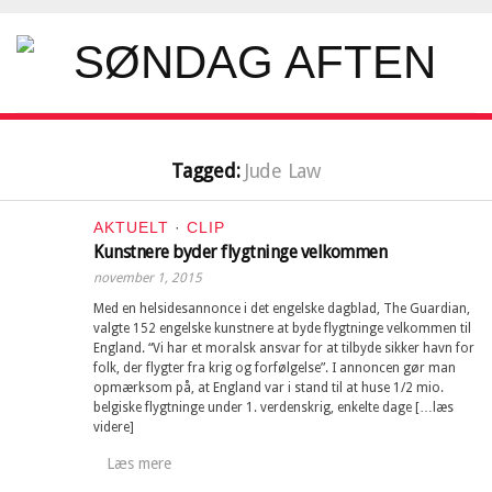
Tagged:
Jude Law
AKTUELT
·
CLIP
Kunstnere byder flygtninge velkommen
november 1, 2015
Med en helsidesannonce i det engelske dagblad, The Guardian,
valgte 152 engelske kunstnere at byde flygtninge velkommen til
England. “Vi har et moralsk ansvar for at tilbyde sikker havn for
folk, der flygter fra krig og forfølgelse”. I annoncen gør man
opmærksom på, at England var i stand til at huse 1/2 mio.
belgiske flygtninge under 1. verdenskrig, enkelte dage […læs
videre]
Læs mere