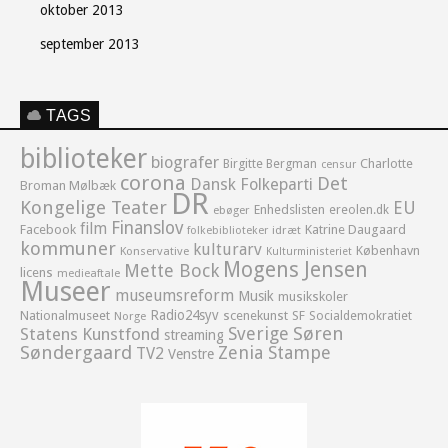
oktober 2013
september 2013
TAGS
biblioteker
biografer
Birgitte Bergman
Charlotte
censur
corona
Det
Dansk Folkeparti
Broman Mølbæk
DR
Kongelige Teater
EU
Enhedslisten
ereolen.dk
ebøger
Finanslov
film
Facebook
Katrine Daugaard
idræt
folkebiblioteker
kommuner
kulturarv
København
Konservative
Kulturministeriet
Mogens Jensen
Mette Bock
licens
medieaftale
Museer
museumsreform
Musik
musikskoler
Radio24syv
Nationalmuseet
scenekunst
SF
Socialdemokratiet
Norge
Sverige
Søren
Statens Kunstfond
streaming
Søndergaard
Zenia Stampe
TV2
Venstre