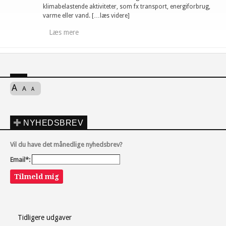
klimabelastende aktiviteter, som fx transport, energiforbrug,
varme eller vand. […læs videre]
Læs mere
A
A
A
NYHEDSBREV
Vil du have det månedlige nyhedsbrev?
Email*:
Tilmeld mig
Tidligere udgaver