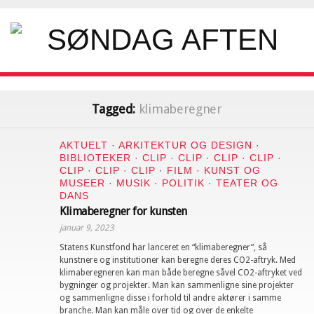
Tagged:
klimaberegner
AKTUELT
·
ARKITEKTUR OG DESIGN
·
BIBLIOTEKER
·
CLIP
·
CLIP
·
CLIP
·
CLIP
·
CLIP
·
CLIP
·
CLIP
·
FILM
·
KUNST OG
MUSEER
·
MUSIK
·
POLITIK
·
TEATER OG
DANS
Klimaberegner for kunsten
januar 9, 2023
Statens Kunstfond har lanceret en “klimaberegner”, så
kunstnere og institutioner kan beregne deres CO2-aftryk. Med
klimaberegneren kan man både beregne såvel CO2-aftryket ved
bygninger og projekter. Man kan sammenligne sine projekter
og sammenligne disse i forhold til andre aktører i samme
branche. Man kan måle over tid og over de enkelte