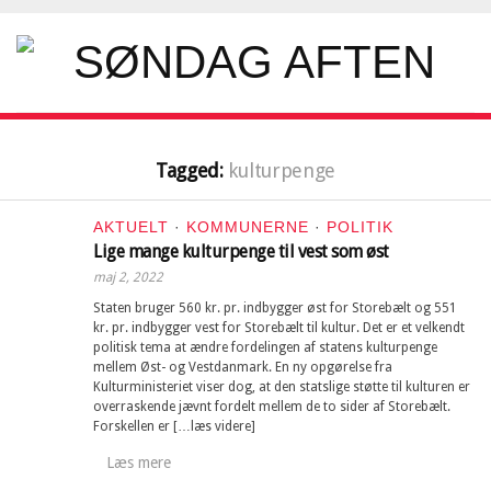
Tagged:
kulturpenge
AKTUELT
·
KOMMUNERNE
·
POLITIK
Lige mange kulturpenge til vest som øst
maj 2, 2022
Staten bruger 560 kr. pr. indbygger øst for Storebælt og 551
kr. pr. indbygger vest for Storebælt til kultur. Det er et velkendt
politisk tema at ændre fordelingen af statens kulturpenge
mellem Øst- og Vestdanmark. En ny opgørelse fra
Kulturministeriet viser dog, at den statslige støtte til kulturen er
overraskende jævnt fordelt mellem de to sider af Storebælt.
Forskellen er […læs videre]
Læs mere