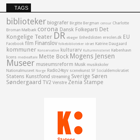
TAGS
biblioteker
biografer
Birgitte Bergman
Charlotte
censur
corona
Det
Dansk Folkeparti
Broman Mølbæk
DR
Kongelige Teater
EU
Enhedslisten
ereolen.dk
ebøger
Finanslov
film
Facebook
Katrine Daugaard
idræt
folkebiblioteker
kommuner
kulturarv
København
Konservative
Kulturministeriet
Mogens Jensen
Mette Bock
licens
medieaftale
Museer
museumsreform
Musik
musikskoler
Radio24syv
Nationalmuseet
scenekunst
SF
Socialdemokratiet
Norge
Sverige
Søren
Statens Kunstfond
streaming
Søndergaard
Zenia Stampe
TV2
Venstre