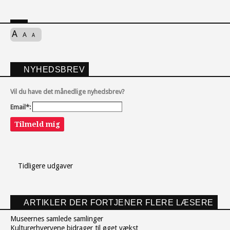
A
A
A
NYHEDSBREV
Vil du have det månedlige nyhedsbrev?
Email*:
Tilmeld mig
Tidligere udgaver
ARTIKLER DER FORTJENER FLERE LÆSERE
Museernes samlede samlinger
Kulturerhvervene bidrager til øget vækst