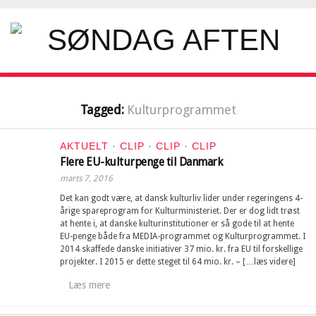
Tagged:
Kulturprogrammet
AKTUELT
·
CLIP
·
CLIP
·
CLIP
Flere EU-kulturpenge til Danmark
marts 7, 2016
Det kan godt være, at dansk kulturliv lider under regeringens 4-
årige spareprogram for Kulturministeriet. Der er dog lidt trøst
at hente i, at danske kulturinstitutioner er så gode til at hente
EU-penge både fra MEDIA-programmet og Kulturprogrammet. I
2014 skaffede danske initiativer 37 mio. kr. fra EU til forskellige
projekter. I 2015 er dette steget til 64 mio. kr. – […læs videre]
Læs mere