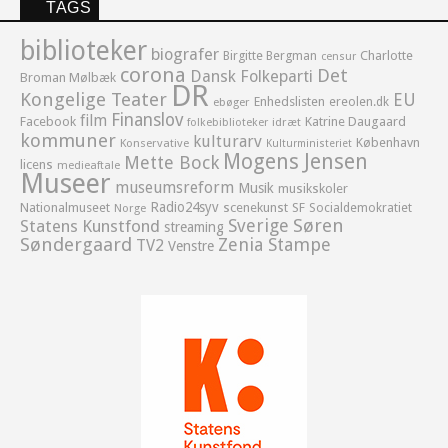
TAGS
biblioteker
biografer
Birgitte Bergman
Charlotte
censur
corona
Det
Dansk Folkeparti
Broman Mølbæk
DR
Kongelige Teater
EU
Enhedslisten
ereolen.dk
ebøger
Finanslov
film
Facebook
Katrine Daugaard
idræt
folkebiblioteker
kommuner
kulturarv
København
Konservative
Kulturministeriet
Mogens Jensen
Mette Bock
licens
medieaftale
Museer
museumsreform
Musik
musikskoler
Radio24syv
Nationalmuseet
scenekunst
SF
Socialdemokratiet
Norge
Sverige
Søren
Statens Kunstfond
streaming
Søndergaard
Zenia Stampe
TV2
Venstre