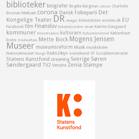
biblioteker
biografer
Birgitte Bergman
Charlotte
censur
corona
Det
Dansk Folkeparti
Broman Mølbæk
DR
Kongelige Teater
EU
Enhedslisten
ereolen.dk
ebøger
Finanslov
film
Facebook
Katrine Daugaard
idræt
folkebiblioteker
kommuner
kulturarv
København
Konservative
Kulturministeriet
Mogens Jensen
Mette Bock
licens
medieaftale
Museer
museumsreform
Musik
musikskoler
Radio24syv
Nationalmuseet
scenekunst
SF
Socialdemokratiet
Norge
Sverige
Søren
Statens Kunstfond
streaming
Søndergaard
Zenia Stampe
TV2
Venstre