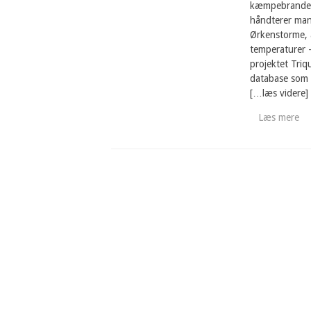
kæmpebrande, 
håndterer man
Ørkenstorme, 
temperaturer –
projektet Triq
database som s
[…læs videre]
Læs mere