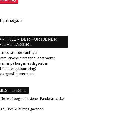
lmeld mig
dligere udgaver
ARTIKLER DER FORTJENER
FLERE LÆSERE
ernes samlede samlinger
rerhvervene bidrager til øget vækst
uren er på borgernes dagsorden
il kulturel opblomstring?
pørgsmål til ministeren
MEST LÆSTE
affelse af bogmoms åbner Pandoras æske
nslov som kulturens gavebod