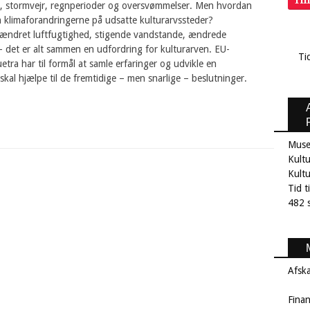
Ti
stormvejr, regnperioder og oversvømmelser. Men hvordan
 klimaforandringerne på udsatte kulturarvssteder?
ændret luftfugtighed, stigende vandstande, ændrede
 det er alt sammen en udfordring for kulturarven. EU-
Ti
uetra har til formål at samle erfaringer og udvikle en
kal hjælpe til de fremtidige – men snarlige – beslutninger.
Muse
Kultu
Kult
Tid t
482 s
Afsk
Fina