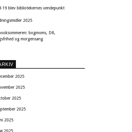
d-19 blev bibliotekernes vendepunkt
dningsmidler 2025
booksommeren: bogmoms, DR,
ngsfrihed og morgensang
ARKIV
ecember 2025
ovember 2025
ktober 2025
eptember 2025
uni 2025
aj 2025