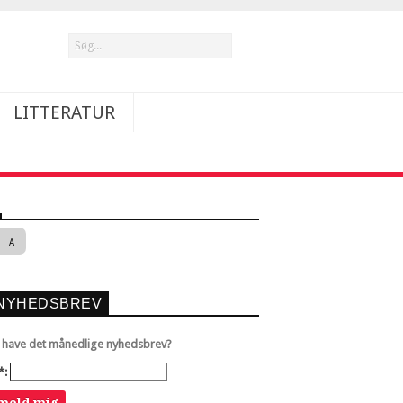
LITTERATUR
A
NYHEDSBREV
u have det månedlige nyhedsbrev?
*: