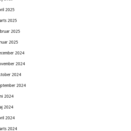
pril 2025
arts 2025
ebruar 2025
anuar 2025
ecember 2024
ovember 2024
ktober 2024
eptember 2024
uni 2024
aj 2024
pril 2024
arts 2024