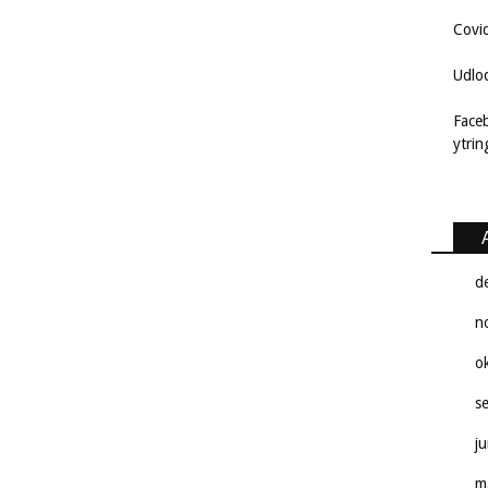
Covi
Udlo
Face
ytri
d
n
o
s
j
m