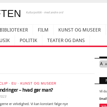
Kulturpolitik - med andre ord
BIBLIOTEKER
FILM
KUNST OG MUSEER
USIK
POLITIK
TEATER OG DANS
A
A
CLIP
·
EU
·
KUNST OG MUSEER
ndringer – hvad gør man?
Vil d
2023
Email
erne er virkelighed. Vi kan konstant følge nye