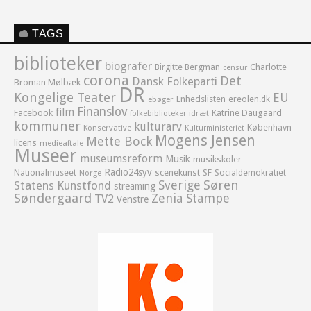
TAGS
biblioteker
biografer
Birgitte Bergman
Charlotte
censur
corona
Det
Dansk Folkeparti
Broman Mølbæk
DR
Kongelige Teater
EU
Enhedslisten
ereolen.dk
ebøger
Finanslov
film
Facebook
Katrine Daugaard
idræt
folkebiblioteker
kommuner
kulturarv
København
Konservative
Kulturministeriet
Mogens Jensen
Mette Bock
licens
medieaftale
Museer
museumsreform
Musik
musikskoler
Radio24syv
Nationalmuseet
scenekunst
SF
Socialdemokratiet
Norge
Sverige
Søren
Statens Kunstfond
streaming
Søndergaard
Zenia Stampe
TV2
Venstre