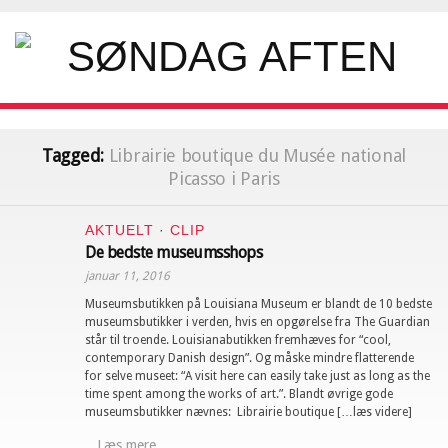
Tagged:
Librairie boutique du Musée national
Picasso i Paris
AKTUELT
·
CLIP
De bedste museumsshops
januar 11, 2016
Museumsbutikken på Louisiana Museum er blandt de 10 bedste
museumsbutikker i verden, hvis en opgørelse fra The Guardian
står til troende. Louisianabutikken fremhæves for “cool,
contemporary Danish design”. Og måske mindre flatterende
for selve museet: “A visit here can easily take just as long as the
time spent among the works of art.”. Blandt øvrige gode
museumsbutikker nævnes: Librairie boutique […læs videre]
Læs mere