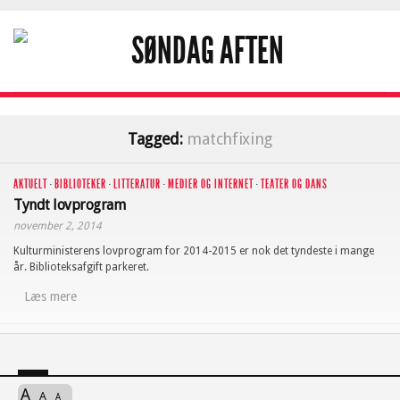
Tagged:
matchfixing
AKTUELT
·
BIBLIOTEKER
·
LITTERATUR
·
MEDIER OG INTERNET
·
TEATER OG DANS
Tyndt lovprogram
november 2, 2014
Kulturministerens lovprogram for 2014-2015 er nok det tyndeste i mange
år. Biblioteksafgift parkeret.
Læs mere
A
A
A