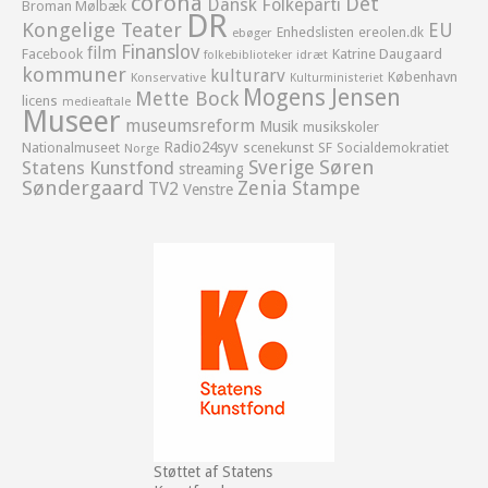
corona
Det
Dansk Folkeparti
Broman Mølbæk
DR
Kongelige Teater
EU
Enhedslisten
ereolen.dk
ebøger
Finanslov
film
Facebook
Katrine Daugaard
idræt
folkebiblioteker
kommuner
kulturarv
København
Konservative
Kulturministeriet
Mogens Jensen
Mette Bock
licens
medieaftale
Museer
museumsreform
Musik
musikskoler
Radio24syv
Nationalmuseet
scenekunst
SF
Socialdemokratiet
Norge
Sverige
Søren
Statens Kunstfond
streaming
Søndergaard
Zenia Stampe
TV2
Venstre
Støttet af Statens