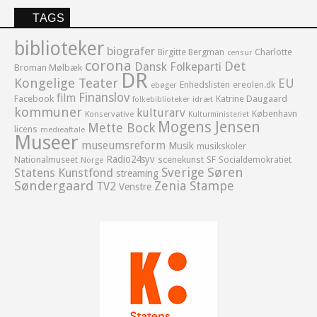
TAGS
biblioteker
biografer
Birgitte Bergman
Charlotte
censur
corona
Det
Dansk Folkeparti
Broman Mølbæk
DR
Kongelige Teater
EU
Enhedslisten
ereolen.dk
ebøger
Finanslov
film
Facebook
Katrine Daugaard
idræt
folkebiblioteker
kommuner
kulturarv
København
Konservative
Kulturministeriet
Mogens Jensen
Mette Bock
licens
medieaftale
Museer
museumsreform
Musik
musikskoler
Radio24syv
Nationalmuseet
scenekunst
SF
Socialdemokratiet
Norge
Sverige
Søren
Statens Kunstfond
streaming
Søndergaard
Zenia Stampe
TV2
Venstre