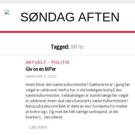
Tagged:
MF'er
AKTUELT
·
POLITIK
Giv os en MF’er
september 5, 2022
Hvem bliver den næste kulturminister? Gætterierne er i gang før
valget er udskrevet. Herfra har vi det kedeligste bud på den
næste kulturminister. Selskabslegen er startet længe før valget
er udskrevet: hvem skal være Danmarks næste Kulturminister?
Netop på kulturområdet er dette en stor fornøjelse for medier
at boltre sig i. Og med det helt særlige tankespind, at det
hverken […læs videre]
Læs mere