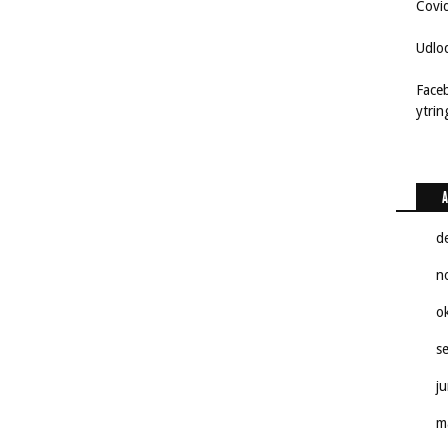
Covi
Udlo
Face
ytri
A
d
n
o
s
j
m