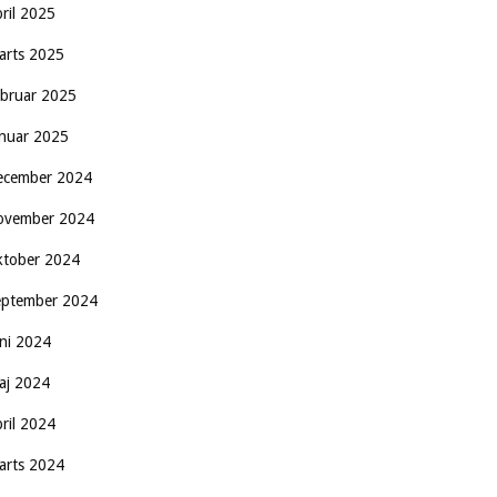
pril 2025
arts 2025
ebruar 2025
anuar 2025
ecember 2024
ovember 2024
ktober 2024
eptember 2024
uni 2024
aj 2024
pril 2024
arts 2024