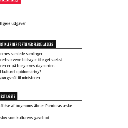
lmeld mig
dligere udgaver
RTIKLER DER FORTJENER FLERE LÆSERE
ernes samlede samlinger
rerhvervene bidrager til øget vækst
uren er på borgernes dagsorden
il kulturel opblomstring?
pørgsmål til ministeren
EST LÆSTE
affelse af bogmoms åbner Pandoras æske
nslov som kulturens gavebod