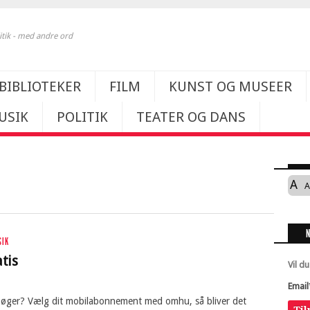
itik - med andre ord
BIBLIOTEKER
FILM
KUNST OG MUSEER
USIK
POLITIK
TEATER OG DANS
A
A
SIK
tis
Vil d
Email
lydbøger? Vælg dit mobilabonnement med omhu, så bliver det