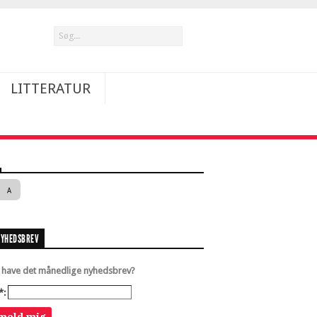
LITTERATUR
A
NYHEDSBREV
u have det månedlige nyhedsbrev?
*: