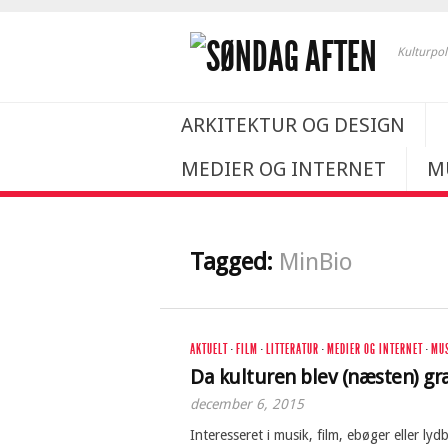
Kulturpol
ARKITEKTUR OG DESIGN
MEDIER OG INTERNET
M
Tagged:
MinBio
AKTUELT
·
FILM
·
LITTERATUR
·
MEDIER OG INTERNET
·
MU
Da kulturen blev (næsten) gra
december 6, 2015
Interesseret i musik, film, ebøger eller 