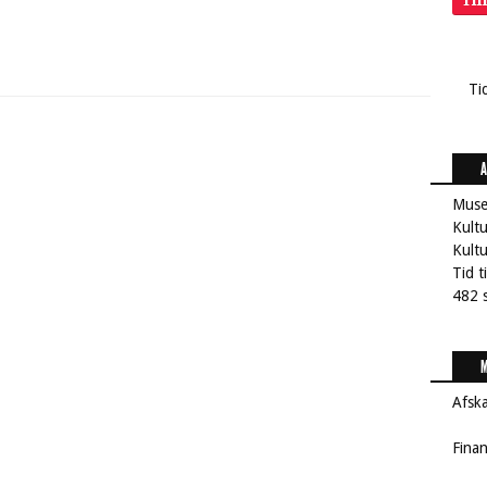
Ti
Ti
A
Muse
Kultu
Kult
Tid t
482 s
M
Afsk
Fina