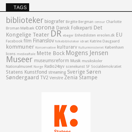
TAGS
biblioteker
biografer
Birgitte Bergman
Charlotte
censur
corona
Det
Dansk Folkeparti
Broman Mølbæk
DR
Kongelige Teater
EU
Enhedslisten
ereolen.dk
ebøger
Finanslov
film
Facebook
Katrine Daugaard
idræt
folkebiblioteker
kommuner
kulturarv
København
Konservative
Kulturministeriet
Mogens Jensen
Mette Bock
licens
medieaftale
Museer
museumsreform
Musik
musikskoler
Radio24syv
Nationalmuseet
scenekunst
SF
Socialdemokratiet
Norge
Sverige
Søren
Statens Kunstfond
streaming
Søndergaard
Zenia Stampe
TV2
Venstre