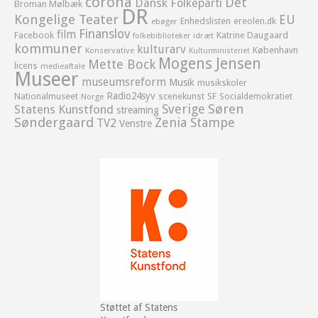
corona
Det
Dansk Folkeparti
Broman Mølbæk
DR
Kongelige Teater
EU
Enhedslisten
ereolen.dk
ebøger
Finanslov
film
Facebook
Katrine Daugaard
idræt
folkebiblioteker
kommuner
kulturarv
København
Konservative
Kulturministeriet
Mogens Jensen
Mette Bock
licens
medieaftale
Museer
museumsreform
Musik
musikskoler
Radio24syv
Nationalmuseet
scenekunst
SF
Socialdemokratiet
Norge
Sverige
Søren
Statens Kunstfond
streaming
Søndergaard
Zenia Stampe
TV2
Venstre
Støttet af Statens