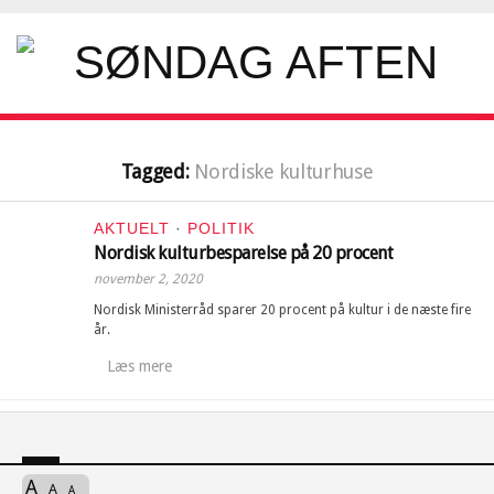
Tagged:
Nordiske kulturhuse
AKTUELT
·
POLITIK
Nordisk kulturbesparelse på 20 procent
november 2, 2020
Nordisk Ministerråd sparer 20 procent på kultur i de næste fire
år.
Læs mere
A
A
A