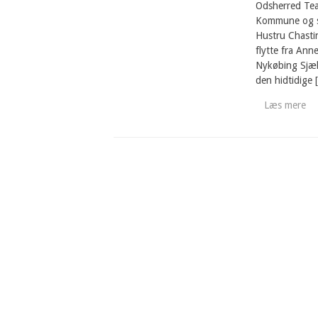
Odsherred Tea
Kommune og sen
Hustru Chastin
flytte fra Ann
Nykøbing Sjæl
den hidtidige 
Læs mere