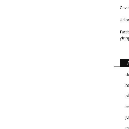
Covi
Udlo
Face
ytri
d
n
o
s
j
m