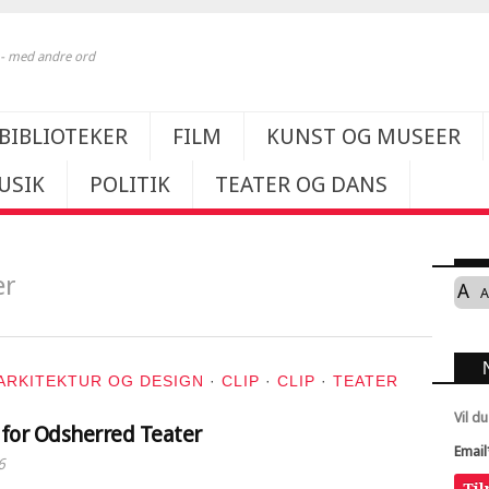
k - med andre ord
BIBLIOTEKER
FILM
KUNST OG MUSEER
USIK
POLITIK
TEATER OG DANS
er
A
A
ARKITEKTUR OG DESIGN
·
CLIP
·
CLIP
·
TEATER
Vil d
 for Odsherred Teater
Email
6
Ti