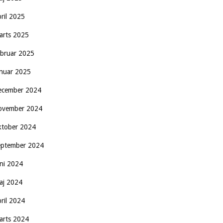
pril 2025
arts 2025
ebruar 2025
anuar 2025
ecember 2024
ovember 2024
ktober 2024
eptember 2024
uni 2024
aj 2024
pril 2024
arts 2024