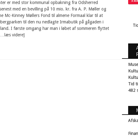
ter er med stor kommunal opbakning fra Odsherred
est med en bevilling på 10 mio. kr. fra A. P. Møller og
e Mc-Kinney Møllers Fond til almene Formaal klar til at
ebergparken til den nu nedlagte Irmabutik på gågaden i
Ti
land. I første omgang har man i løbet af sommeren flyttet
[…læs videre]
Muse
Kultu
Kult
Tid t
482 s
Afsk
Fina