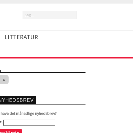
LITTERATUR
A
NYHEDSBREV
u have det månedlige nyhedsbrev?
*:
lmeld mig