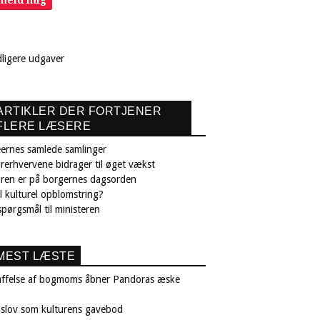
dligere udgaver
ARTIKLER DER FORTJENER
FLERE LÆSERE
ernes samlede samlinger
rerhvervene bidrager til øget vækst
uren er på borgernes dagsorden
il kulturel opblomstring?
pørgsmål til ministeren
MEST LÆSTE
affelse af bogmoms åbner Pandoras æske
nslov som kulturens gavebod