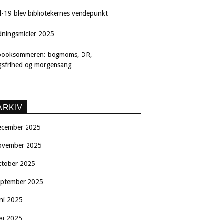
d-19 blev bibliotekernes vendepunkt
dningsmidler 2025
booksommeren: bogmoms, DR,
ngsfrihed og morgensang
ARKIV
ecember 2025
ovember 2025
ktober 2025
eptember 2025
uni 2025
aj 2025