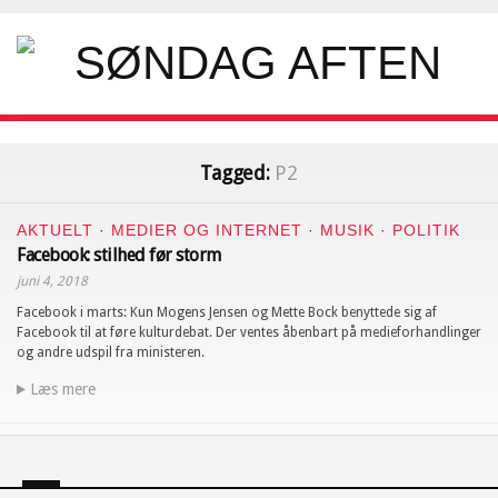
Tagged:
P2
AKTUELT
·
MEDIER OG INTERNET
·
MUSIK
·
POLITIK
Facebook: stilhed før storm
juni 4, 2018
Facebook i marts: Kun Mogens Jensen og Mette Bock benyttede sig af
Facebook til at føre kulturdebat. Der ventes åbenbart på medieforhandlinger
og andre udspil fra ministeren.
Læs mere