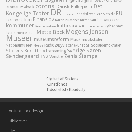
biografer
Birgitte Bergman
Charlotte
censur
corona
Det
Dansk Folkeparti
Broman Mølbæk
DR
Kongelige Teater
EU
Enhedslisten
ereolen.dk
ebøger
Finanslov
film
Facebook
Katrine Daugaard
idræt
folkebiblioteker
kommuner
kulturarv
København
Konservative
Kulturministeriet
Mogens Jensen
Mette Bock
licens
medieaftale
Museer
museumsreform
Musik
musikskoler
Radio24syv
Nationalmuseet
scenekunst
SF
Socialdemokratiet
Norge
Sverige
Søren
Statens Kunstfond
streaming
Søndergaard
Zenia Stampe
TV2
Venstre
Støttet af Statens
Kunstfonds
Tidsskriftstøtteudvalg
Arkitektur og design
Biblioteker
Film