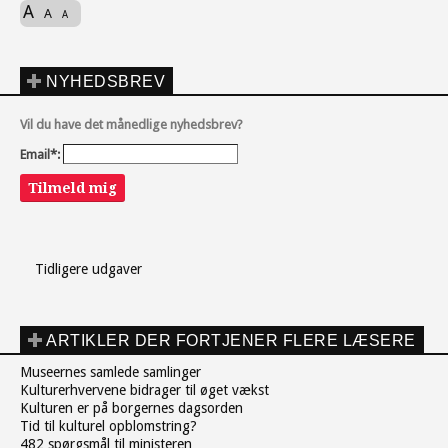
A
A
A
NYHEDSBREV
Vil du have det månedlige nyhedsbrev?
Email*:
Tilmeld mig
Tidligere udgaver
ARTIKLER DER FORTJENER FLERE LÆSERE
Museernes samlede samlinger
Kulturerhvervene bidrager til øget vækst
Kulturen er på borgernes dagsorden
Tid til kulturel opblomstring?
482 spørgsmål til ministeren