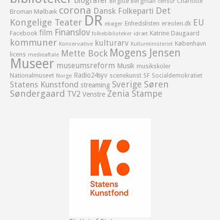
biografer
Birgitte Bergman
Charlotte
censur
corona
Det
Dansk Folkeparti
Broman Mølbæk
DR
Kongelige Teater
EU
Enhedslisten
ereolen.dk
ebøger
Finanslov
film
Facebook
Katrine Daugaard
idræt
folkebiblioteker
kommuner
kulturarv
København
Konservative
Kulturministeriet
Mogens Jensen
Mette Bock
licens
medieaftale
Museer
museumsreform
Musik
musikskoler
Radio24syv
Nationalmuseet
scenekunst
SF
Socialdemokratiet
Norge
Sverige
Søren
Statens Kunstfond
streaming
Søndergaard
Zenia Stampe
TV2
Venstre