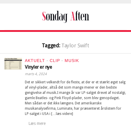
Tagged:
Taylor Swift
AKTUELT
·
CLIP
·
MUSIK
Vinyler er nye
marts 4, 2024
Det er sikkert velkendt for de fleste, at der er et stærkt øget salg
af vinyl-plader, altså det som mange mener er den bedste
gengivelse af musik.I mange år var LP-salget drevet af nostalgi,
gamle Beatles- og Pink Floyd-plader, som blev genopdaget.
Men sådan er det ikke længere. Det amerikanske
musikanalysefirma, Luminate, har præsenteret årslistem for
LP-salget i USA i […læs videre]
Læs mere