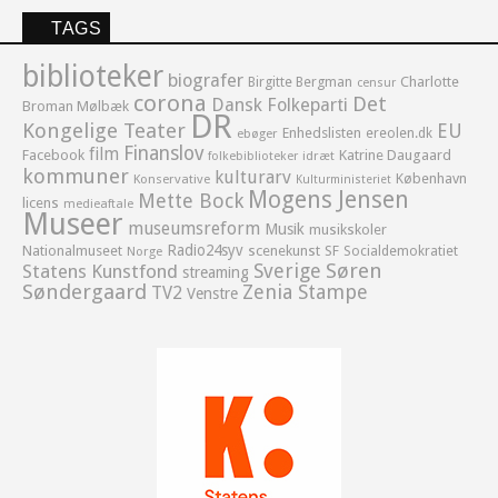
TAGS
biblioteker
biografer
Birgitte Bergman
Charlotte
censur
corona
Det
Dansk Folkeparti
Broman Mølbæk
DR
Kongelige Teater
EU
Enhedslisten
ereolen.dk
ebøger
Finanslov
film
Facebook
Katrine Daugaard
idræt
folkebiblioteker
kommuner
kulturarv
København
Konservative
Kulturministeriet
Mogens Jensen
Mette Bock
licens
medieaftale
Museer
museumsreform
Musik
musikskoler
Radio24syv
Nationalmuseet
scenekunst
SF
Socialdemokratiet
Norge
Sverige
Søren
Statens Kunstfond
streaming
Søndergaard
Zenia Stampe
TV2
Venstre