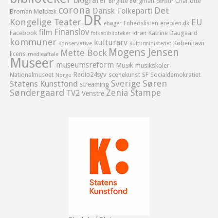
biografer
Birgitte Bergman
Charlotte
censur
corona
Det
Dansk Folkeparti
Broman Mølbæk
DR
Kongelige Teater
EU
Enhedslisten
ereolen.dk
ebøger
Finanslov
film
Facebook
Katrine Daugaard
idræt
folkebiblioteker
kommuner
kulturarv
København
Konservative
Kulturministeriet
Mogens Jensen
Mette Bock
licens
medieaftale
Museer
museumsreform
Musik
musikskoler
Radio24syv
Nationalmuseet
scenekunst
SF
Socialdemokratiet
Norge
Sverige
Søren
Statens Kunstfond
streaming
Søndergaard
Zenia Stampe
TV2
Venstre