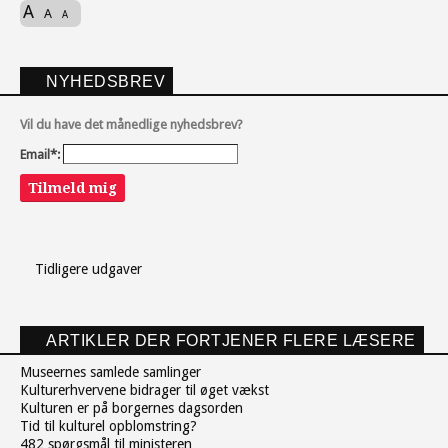
A
A
A
NYHEDSBREV
Vil du have det månedlige nyhedsbrev?
Email*:
Tilmeld mig
Tidligere udgaver
ARTIKLER DER FORTJENER FLERE LÆSERE
Museernes samlede samlinger
Kulturerhvervene bidrager til øget vækst
Kulturen er på borgernes dagsorden
Tid til kulturel opblomstring?
482 spørgsmål til ministeren