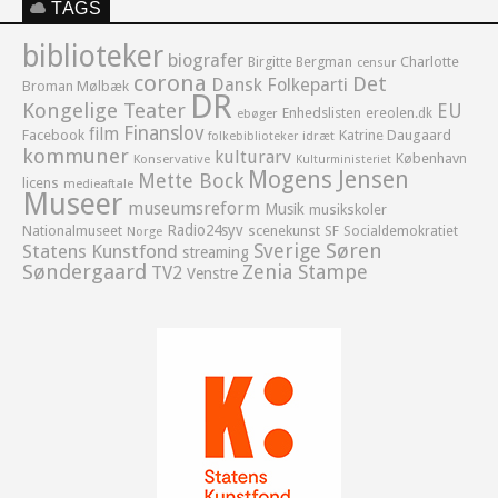
TAGS
biblioteker
biografer
Birgitte Bergman
Charlotte
censur
corona
Det
Dansk Folkeparti
Broman Mølbæk
DR
Kongelige Teater
EU
Enhedslisten
ereolen.dk
ebøger
Finanslov
film
Facebook
Katrine Daugaard
idræt
folkebiblioteker
kommuner
kulturarv
København
Konservative
Kulturministeriet
Mogens Jensen
Mette Bock
licens
medieaftale
Museer
museumsreform
Musik
musikskoler
Radio24syv
Nationalmuseet
scenekunst
SF
Socialdemokratiet
Norge
Sverige
Søren
Statens Kunstfond
streaming
Søndergaard
Zenia Stampe
TV2
Venstre