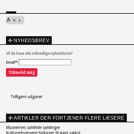
A
A
A
NYHEDSBREV
Vil du have det månedlige nyhedsbrev?
Email*:
Tilmeld mig
Tidligere udgaver
ARTIKLER DER FORTJENER FLERE LÆSERE
Museernes samlede samlinger
Kulturerhvervene bidrager til øget vækst