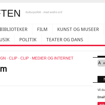
Kulturpolitik - med andre ord
BIBLIOTEKER
FILM
KUNST OG MUSEER
USIK
POLITIK
TEATER OG DANS
IGN
·
CLIP
·
CLIP
·
MEDIER OG INTERNET
A
A
lm
Vil d
Email