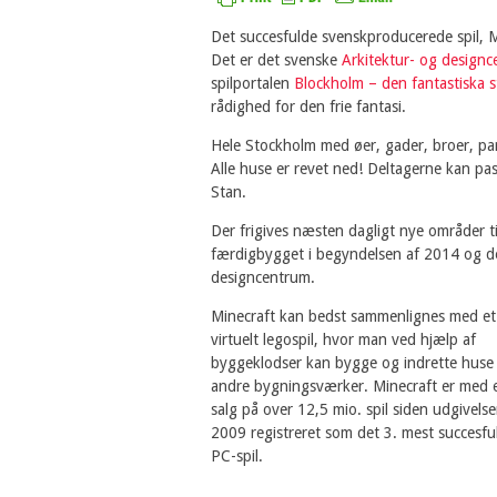
Det succesfulde svenskproducerede spil, Min
Det er det svenske
Arkitektur- og design
spilportalen
Blockholm – den fantastiska 
rådighed for den frie fantasi.
Hele Stockholm med øer, gader, broer, par
Alle huse er revet ned! Deltagerne kan 
Stan.
Der frigives næsten dagligt nye områder t
færdigbygget i begyndelsen af 2014 og dere
designcentrum.
Minecraft kan bedst sammenlignes med et
virtuelt legospil, hvor man ved hjælp af
byggeklodser kan bygge og indrette huse
andre bygningsværker. Minecraft er med 
salg på over 12,5 mio. spil siden udgivelse
2009 registreret som det 3. mest succesfu
PC-spil.