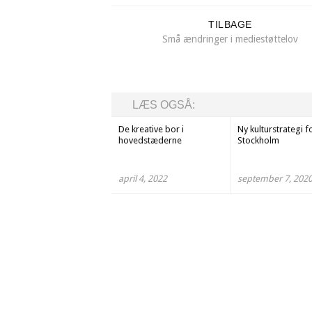
TILBAGE
Små ændringer i mediestøttelov
LÆS OGSÅ:
De kreative bor i
Ny kulturstrategi f
hovedstæderne
Stockholm
april 4, 2022
september 7, 202