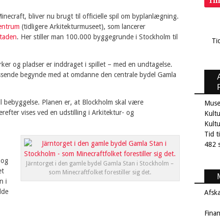
Ti
ecraft, bliver nu brugt til officielle spil om byplanlægning.
centrum
(tidligere Arkitekturmuseet), som lancerer
staden
. Her stiller man 100.000 byggegrunde i Stockholm til
Ti
ker og pladser er inddraget i spillet – med en undtagelse.
passende begynde med at omdanne den centrale bydel Gamla
il bebyggelse. Planen er, at Blockholm skal være
Muse
fter vises ved en udstilling i Arkitektur- og
Kult
Kultu
Tid t
482 s
 og
Järntorget i den gamle bydel Gamla Stan i Stockholm –
et
som Minecraftfolket forestiller sig det.
n i
lde
Afsk
Fina