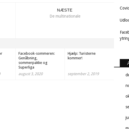
Covi
NÆSTE
De multinationale
Udlo
Face
ytri
or
Facebook-sommeren:
Hjælp: Turisterne
Genåbning,
kommer!
sommerpakke og
Superliga
0
august 3, 2020
september 2, 2019
d
n
o
s
j
m