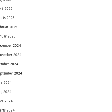
pril 2025
arts 2025
ebruar 2025
anuar 2025
ecember 2024
ovember 2024
ktober 2024
eptember 2024
uni 2024
aj 2024
pril 2024
arts 2024