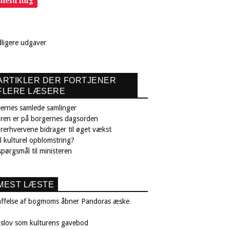
lmeld mig
dligere udgaver
ARTIKLER DER FORTJENER
FLERE LÆSERE
ernes samlede samlinger
uren er på borgernes dagsorden
rerhvervene bidrager til øget vækst
il kulturel opblomstring?
pørgsmål til ministeren
MEST LÆSTE
affelse af bogmoms åbner Pandoras æske
nslov som kulturens gavebod