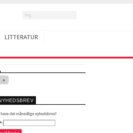
LITTERATUR
A
NYHEDSBREV
u have det månedlige nyhedsbrev?
*: