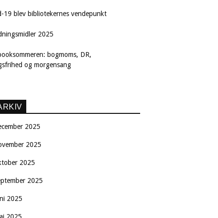
d-19 blev bibliotekernes vendepunkt
dningsmidler 2025
booksommeren: bogmoms, DR,
ngsfrihed og morgensang
ARKIV
ecember 2025
ovember 2025
ktober 2025
eptember 2025
uni 2025
aj 2025