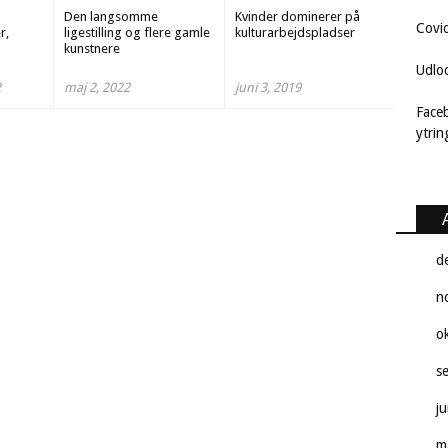
Den langsomme
Kvinder dominerer på
Covi
r,
ligestilling og flere gamle
kulturarbejdspladser
kunstnere
Udlo
2
maj 2, 2022
juni 3, 2019
Face
ytri
d
n
o
s
j
m