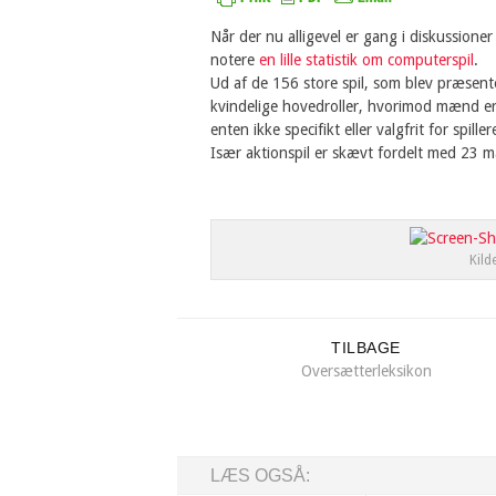
Når der nu alligevel er gang i diskussion
notere
en lille statistik om computerspil
.
Ud af de 156 store spil, som blev præsen
kvindelige hovedroller, hvorimod mænd er ti
enten ikke specifikt eller valgfrit for spiller
Især aktionspil er skævt fordelt med 23 m
Kild
TILBAGE
Oversætterleksikon
LÆS OGSÅ: