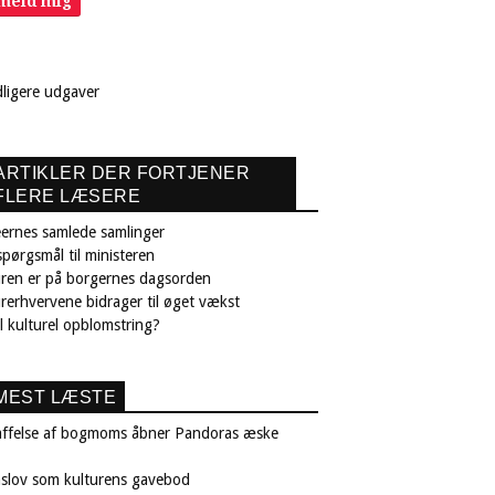
lmeld mig
dligere udgaver
ARTIKLER DER FORTJENER
FLERE LÆSERE
ernes samlede samlinger
pørgsmål til ministeren
uren er på borgernes dagsorden
rerhvervene bidrager til øget vækst
il kulturel opblomstring?
MEST LÆSTE
affelse af bogmoms åbner Pandoras æske
nslov som kulturens gavebod