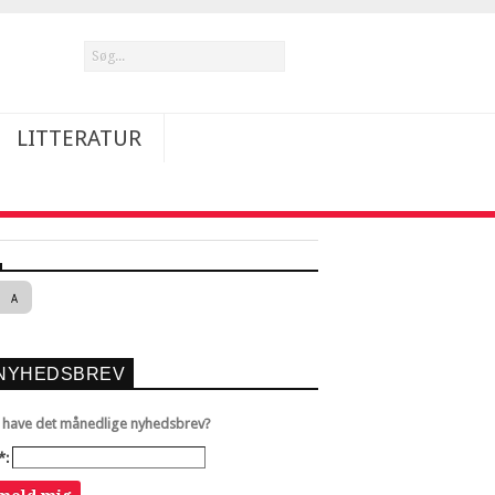
LITTERATUR
A
NYHEDSBREV
u have det månedlige nyhedsbrev?
*: