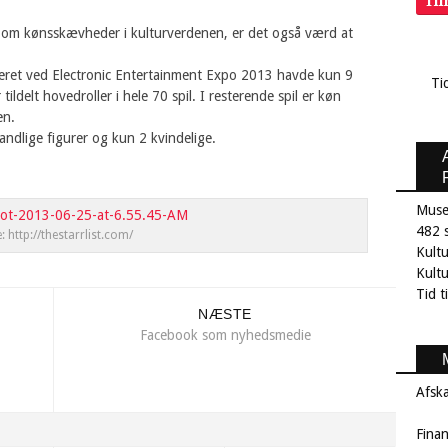
Ti
er om kønsskævheder i kulturverdenen, er det også værd at
teret ved Electronic Entertainment Expo 2013 havde kun 9
Ti
ldelt hovedroller i hele 70 spil. I resterende spil er køn
en.
andlige figurer og kun 2 kvindelige.
Muse
482 s
e: http://thestarrlist.com/
Kult
Kultu
Tid t
NÆSTE
Facebook som nyhedsmedie
Afsk
Fina