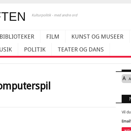
Kulturpolitik - med andre ord
BIBLIOTEKER
FILM
KUNST OG MUSEER
USIK
POLITIK
TEATER OG DANS
A
A
omputerspil
Vil d
Email