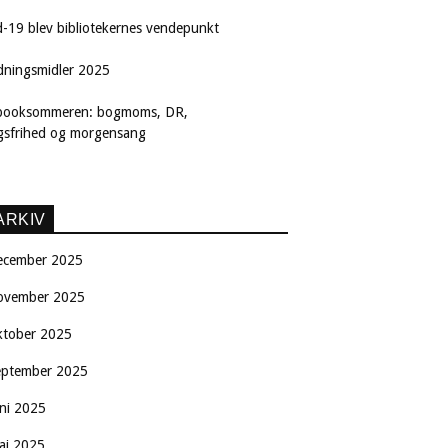
d-19 blev bibliotekernes vendepunkt
dningsmidler 2025
booksommeren: bogmoms, DR,
ngsfrihed og morgensang
ARKIV
ecember 2025
ovember 2025
ktober 2025
eptember 2025
uni 2025
aj 2025