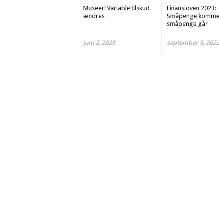
Museer: Variable tilskud
Finansloven 2023:
ændres
Småpenge komme
småpenge går
juni 2, 2025
september 5, 202