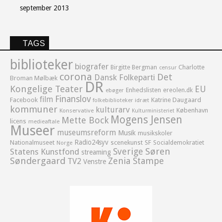
september 2013
TAGS
biblioteker
biografer
Birgitte Bergman
Charlotte
censur
corona
Det
Dansk Folkeparti
Broman Mølbæk
DR
Kongelige Teater
EU
Enhedslisten
ereolen.dk
ebøger
Finanslov
film
Facebook
Katrine Daugaard
idræt
folkebiblioteker
kommuner
kulturarv
København
Konservative
Kulturministeriet
Mogens Jensen
Mette Bock
licens
medieaftale
Museer
museumsreform
Musik
musikskoler
Radio24syv
Nationalmuseet
scenekunst
SF
Socialdemokratiet
Norge
Sverige
Søren
Statens Kunstfond
streaming
Søndergaard
Zenia Stampe
TV2
Venstre