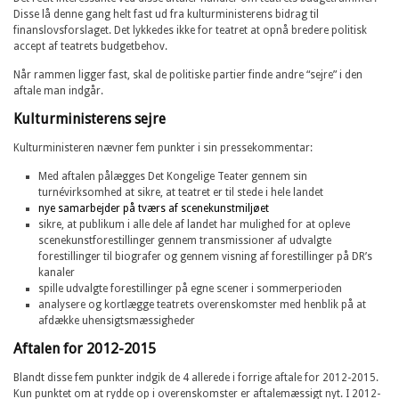
Disse lå denne gang helt fast ud fra kulturministerens bidrag til
finanslovsforslaget. Det lykkedes ikke for teatret at opnå bredere politisk
accept af teatrets budgetbehov.
Når rammen ligger fast, skal de politiske partier finde andre “sejre” i den
aftale man indgår.
Kulturministerens sejre
Kulturministeren nævner fem punkter i sin pressekommentar:
Med aftalen pålægges Det Kongelige Teater gennem sin
turnévirksomhed at sikre, at teatret er til stede i hele landet
nye samarbejder på tværs af scenekunstmiljøet
sikre, at publikum i alle dele af landet har mulighed for at opleve
scenekunstforestillinger gennem transmissioner af udvalgte
forestillinger til biografer og gennem visning af forestillinger på DR’s
kanaler
spille udvalgte forestillinger på egne scener i sommerperioden
analysere og kortlægge teatrets overenskomster med henblik på at
afdække uhensigtsmæssigheder
Aftalen for 2012-2015
Blandt disse fem punkter indgik de 4 allerede i forrige aftale for 2012-2015.
Kun punktet om at rydde op i overenskomster er aftalemæssigt nyt. I 2012-