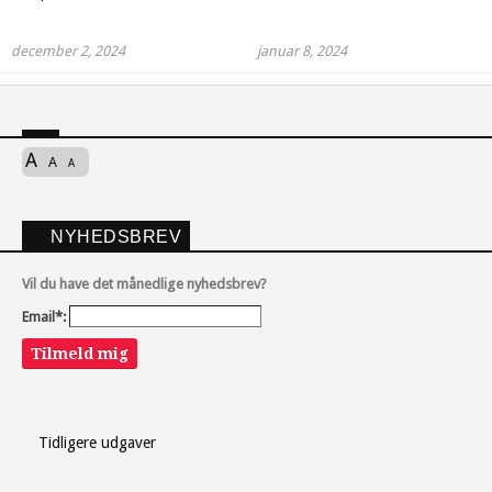
december 2, 2024
januar 8, 2024
A
A
A
NYHEDSBREV
Vil du have det månedlige nyhedsbrev?
Email*:
Tilmeld mig
Tidligere udgaver