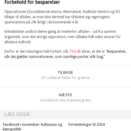
Forbehold for besparelser
Oppositionen (Socialdemokraterne, Alternativet, Radikale Venstre og SF)
tilføjer til aftalen, at man ikke dermed har tilsluttet sig regeringens
spareramme på 2% årligt i de kommende 4 år.
Enhedslisten undlod denne gang at medvirke i aftalen – ud fra samme
argument, som den øvrige opposition, men således helt uden ansvar for
aftalens indhold.
Derfor er det naturligvis helt forkert, når
TV2.dk
skrev, at det er “
Besparelser,
når det gælder nationalscenen, som samtlige partier står bag.”
TILBAGE
DF-ordfører falder for grænse
NÆSTE
Da kulturen blev (næsten) gratis
LÆS OGSÅ:
Facebook i november: Kulturpas og
Forventninger til 2024
kønspolitik