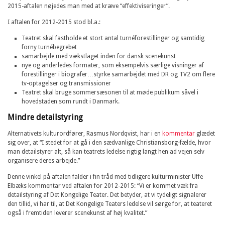
2015-aftalen nøjedes man med at kræve “effektiviseringer”.
I aftalen for 2012-2015 stod bl.a.:
Teatret skal fastholde et stort antal turnéforestillinger og samtidig
forny turnébegrebet
samarbejde med vækstlaget inden for dansk scenekunst
nye og anderledes formater, som eksempelvis særlige visninger af
forestillinger i biografer…styrke samarbejdet med DR og TV2 om flere
tv-optagelser og transmissioner
Teatret skal bruge sommersæsonen til at møde publikum såvel i
hovedstaden som rundt i Danmark.
Mindre detailstyring
Alternativets kulturordfører, Rasmus Nordqvist, har i en
kommentar
glædet
sig over, at “I stedet for at gå i den sædvanlige Christiansborg-fælde, hvor
man detailstyrer alt, så kan teatrets ledelse rigtig langt hen ad vejen selv
organisere deres arbejde.”
Denne vinkel på aftalen falder i fin tråd med tidligere kulturminister Uffe
Elbæks kommentar ved aftalen for 2012-2015: “Vi er kommet væk fra
detailstyring af Det Kongelige Teater. Det betyder, at vi tydeligt signalerer
den tillid, vi har til, at Det Kongelige Teaters ledelse vil sørge for, at teateret
også i fremtiden leverer scenekunst af høj kvalitet.”