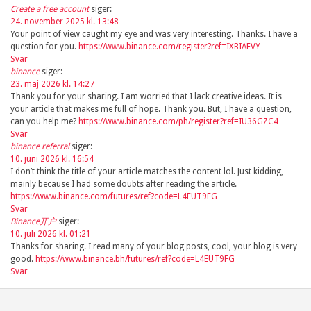
Create a free account
siger:
24. november 2025 kl. 13:48
Your point of view caught my eye and was very interesting. Thanks. I have a
question for you.
https://www.binance.com/register?ref=IXBIAFVY
Svar
binance
siger:
23. maj 2026 kl. 14:27
Thank you for your sharing. I am worried that I lack creative ideas. It is
your article that makes me full of hope. Thank you. But, I have a question,
can you help me?
https://www.binance.com/ph/register?ref=IU36GZC4
Svar
binance referral
siger:
10. juni 2026 kl. 16:54
I don’t think the title of your article matches the content lol. Just kidding,
mainly because I had some doubts after reading the article.
https://www.binance.com/futures/ref?code=L4EUT9FG
Svar
Binance开户
siger:
10. juli 2026 kl. 01:21
Thanks for sharing. I read many of your blog posts, cool, your blog is very
good.
https://www.binance.bh/futures/ref?code=L4EUT9FG
Svar