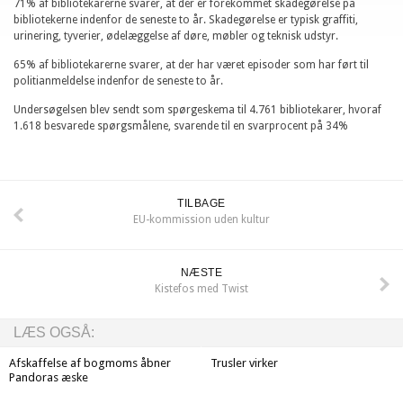
71% af bibliotekarerne svarer, at der er forekommet skadegørelse på
bibliotekerne indenfor de seneste to år. Skadegørelse er typisk graffiti,
urinering, tyverier, ødelæggelse af døre, møbler og teknisk udstyr.
65% af bibliotekarerne svarer, at der har været episoder som har ført til
politianmeldelse indenfor de seneste to år.
Undersøgelsen blev sendt som spørgeskema til 4.761 bibliotekarer, hvoraf
1.618 besvarede spørgsmålene, svarende til en svarprocent på 34%
TILBAGE
EU-kommission uden kultur
NÆSTE
Kistefos med Twist
LÆS OGSÅ:
Afskaffelse af bogmoms åbner
Trusler virker
Pandoras æske