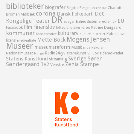
biblioteker
biografer
Birgitte Bergman
Charlotte
censur
corona
Det
Dansk Folkeparti
Broman Mølbæk
DR
Kongelige Teater
EU
Enhedslisten
ereolen.dk
ebøger
Finanslov
film
Facebook
Katrine Daugaard
idræt
folkebiblioteker
kommuner
kulturarv
København
Konservative
Kulturministeriet
Mogens Jensen
Mette Bock
licens
medieaftale
Museer
museumsreform
Musik
musikskoler
Radio24syv
Nationalmuseet
scenekunst
SF
Socialdemokratiet
Norge
Sverige
Søren
Statens Kunstfond
streaming
Søndergaard
Zenia Stampe
TV2
Venstre