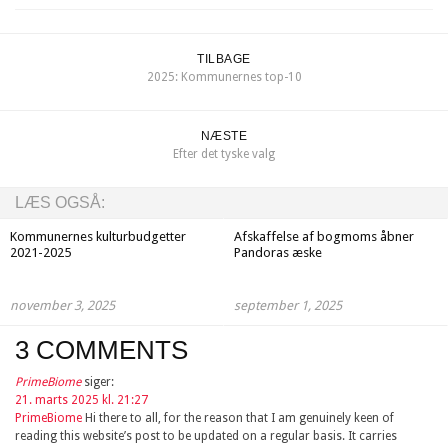
TILBAGE
2025: Kommunernes top-10
NÆSTE
Efter det tyske valg
LÆS OGSÅ:
Kommunernes kulturbudgetter
Afskaffelse af bogmoms åbner
2021-2025
Pandoras æske
november 3, 2025
september 1, 2025
3 COMMENTS
PrimeBiome
siger:
21. marts 2025 kl. 21:27
PrimeBiome
Hi there to all, for the reason that I am genuinely keen of
reading this website’s post to be updated on a regular basis. It carries