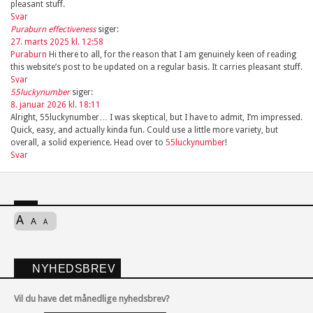
pleasant stuff.
Svar
Puraburn effectiveness
siger:
27. marts 2025 kl. 12:58
Puraburn
Hi there to all, for the reason that I am genuinely keen of reading
this website’s post to be updated on a regular basis. It carries pleasant stuff.
Svar
55luckynumber
siger:
8. januar 2026 kl. 18:11
Alright, 55luckynumber… I was skeptical, but I have to admit, I’m impressed.
Quick, easy, and actually kinda fun. Could use a little more variety, but
overall, a solid experience. Head over to
55luckynumber
!
Svar
A
A
A
NYHEDSBREV
Vil du have det månedlige nyhedsbrev?