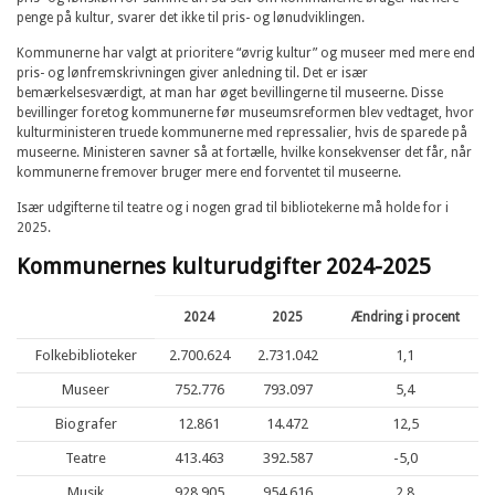
penge på kultur, svarer det ikke til pris- og lønudviklingen.
Kommunerne har valgt at prioritere “øvrig kultur” og museer med mere end
pris- og lønfremskrivningen giver anledning til. Det er især
bemærkelsesværdigt, at man har øget bevillingerne til museerne. Disse
bevillinger foretog kommunerne før museumsreformen blev vedtaget, hvor
kulturministeren truede kommunerne med repressalier, hvis de sparede på
museerne. Ministeren savner så at fortælle, hvilke konsekvenser det får, når
kommunerne fremover bruger mere end forventet til museerne.
Især udgifterne til teatre og i nogen grad til bibliotekerne må holde for i
2025.
Kommunernes kulturudgifter 2024-2025
2024
2025
Ændring i procent
Folkebiblioteker
2.700.624
2.731.042
1,1
Museer
752.776
793.097
5,4
Biografer
12.861
14.472
12,5
Teatre
413.463
392.587
-5,0
Musik
928.905
954.616
2.8