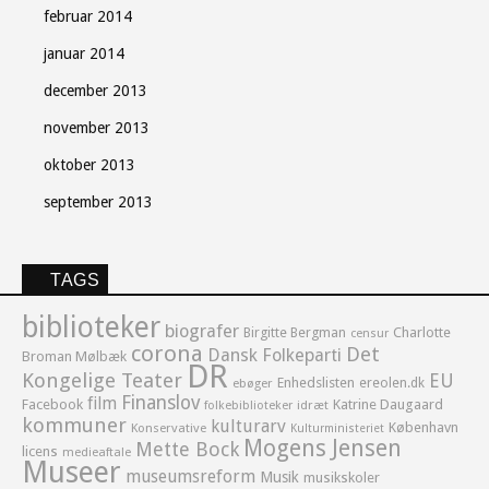
februar 2014
januar 2014
december 2013
november 2013
oktober 2013
september 2013
TAGS
biblioteker
biografer
Birgitte Bergman
Charlotte
censur
corona
Det
Dansk Folkeparti
Broman Mølbæk
DR
Kongelige Teater
EU
Enhedslisten
ereolen.dk
ebøger
Finanslov
film
Facebook
Katrine Daugaard
idræt
folkebiblioteker
kommuner
kulturarv
København
Konservative
Kulturministeriet
Mogens Jensen
Mette Bock
licens
medieaftale
Museer
museumsreform
Musik
musikskoler