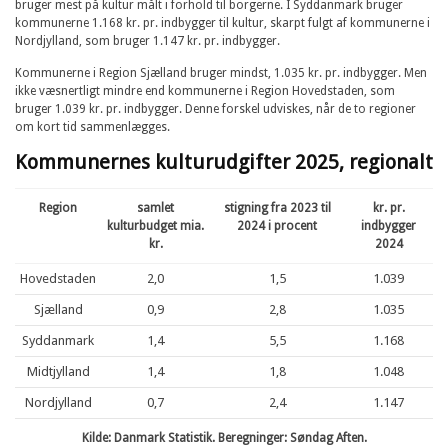
bruger mest på kultur målt i forhold til borgerne. I Syddanmark bruger
kommunerne 1.168 kr. pr. indbygger til kultur, skarpt fulgt af kommunerne i
Nordjylland, som bruger 1.147 kr. pr. indbygger.
Kommunerne i Region Sjælland bruger mindst, 1.035 kr. pr. indbygger. Men
ikke væsnertligt mindre end kommunerne i Region Hovedstaden, som
bruger 1.039 kr. pr. indbygger. Denne forskel udviskes, når de to regioner
om kort tid sammenlægges.
Kommunernes kulturudgifter 2025, regionalt
Region
samlet
stigning fra 2023 til
kr. pr.
kulturbudget mia.
2024 i procent
indbygger
kr.
2024
Hovedstaden
2,0
1,5
1.039
Sjælland
0,9
2,8
1.035
Syddanmark
1,4
5,5
1.168
Midtjylland
1,4
1,8
1.048
Nordjylland
0,7
2,4
1.147
Kilde: Danmark Statistik. Beregninger: Søndag Aften.