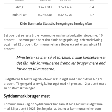
Øvrig
1.477.017
1.571.456
6.4
Kultur i alt
6.285.646
6.457.270
2.7
Kilde: Danmarks Statistik. Beregninger: Søndag Aften
Set over det seneste årti er kommunernes kulturbudgetter steget med 19
procent – i samme periode er den almindelige pris- og lønfremskrivning
øget med 32 procent. Kommunerne har således et reelt efterslæb på 13
procent.
Ministeren savner så at fortælle, hvilke konsekvenser
det får, når kommunerne fremover bruger mere end
forventet til museerne.
Budgetterne til teatre og biblioteker er kun øget med henholdsvis 6 og 9
procent. Til gengæld er øvrig kultur øget med 44 procent, 12 procent mere
en prisfremskrivningen.
Syddanmark bruger mest
Kommunerne i Region Syddanmark har samlet set øget kulturudgifterne
med 5,5 procent i 2025. Det betyder, at det nu er kommunerne her som