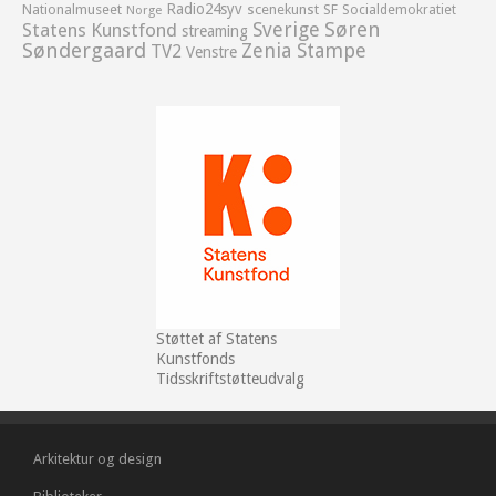
Radio24syv
Nationalmuseet
scenekunst
SF
Socialdemokratiet
Norge
Sverige
Søren
Statens Kunstfond
streaming
Søndergaard
Zenia Stampe
TV2
Venstre
Støttet af Statens
Kunstfonds
Tidsskriftstøtteudvalg
Arkitektur og design