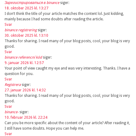
Зарегистрироваться в binance
siger:
18. oktober 2025 kl. 13:27
I don’t think the title of your article matches the content lol. Just kidding,
mainly because I had some doubts after reading the article.
Svar
binance registrering
siger:
30. oktober 2025 kl. 13:10
Thanks for sharing. I read many of your blog posts, cool, your blog is very
good.
Svar
binance referencní kód
siger:
9. januar 2026 kl. 12:57
Your point of view caught my eye and was very interesting. Thanks. I have a
question for you.
Svar
Registrera
siger:
27. januar 2026 kl. 14:32
Thanks for sharing. I read many of your blog posts, cool, your blog is very
good.
Svar
binance-
siger:
10. februar 2026 kl. 22:24
Can you be more specific about the content of your article? After reading it,
I still have some doubts. Hope you can help me.
Svar