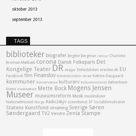
oktober 2013
september 2013
TAGS
biblioteker
biografer
Birgitte Bergman
Charlotte
censur
corona
Det
Dansk Folkeparti
Broman Mølbæk
DR
Kongelige Teater
EU
Enhedslisten
ereolen.dk
ebøger
Finanslov
film
Facebook
Katrine Daugaard
idræt
folkebiblioteker
kommuner
kulturarv
København
Konservative
Kulturministeriet
Mogens Jensen
Mette Bock
licens
medieaftale
Museer
museumsreform
Musik
musikskoler
Radio24syv
Nationalmuseet
scenekunst
SF
Socialdemokratiet
Norge
Sverige
Søren
Statens Kunstfond
streaming
Søndergaard
Zenia Stampe
TV2
Venstre