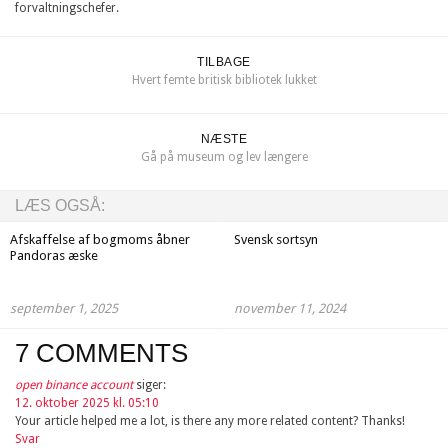
forvaltningschefer.
TILBAGE
Hvert femte britisk bibliotek lukket
NÆSTE
Gå på museum og lev længere
LÆS OGSÅ:
Afskaffelse af bogmoms åbner
Svensk sortsyn
Pandoras æske
september 1, 2025
november 11, 2024
7 COMMENTS
open binance account
siger:
12. oktober 2025 kl. 05:10
Your article helped me a lot, is there any more related content? Thanks!
Svar