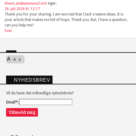
бнанс реферальний код
siger:
26. juli 2026 kl. 12:17
Thank you for your sharing. I am worried that I lack creative ideas. It is
your article that makes me full of hope. Thank you. But, I have a question,
can you help me?
Svar
A
A
A
NYHEDSBREV
Vil du have det månedlige nyhedsbrev?
Email*:
Tilmeld mig