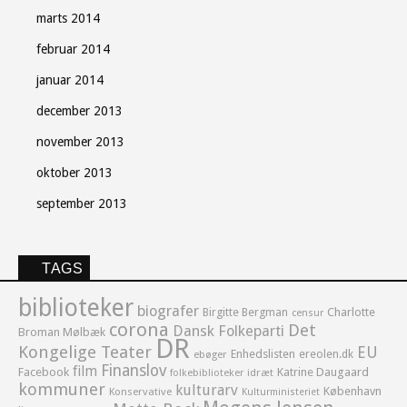
marts 2014
februar 2014
januar 2014
december 2013
november 2013
oktober 2013
september 2013
TAGS
biblioteker
biografer
Birgitte Bergman
Charlotte
censur
corona
Det
Dansk Folkeparti
Broman Mølbæk
DR
Kongelige Teater
EU
Enhedslisten
ereolen.dk
ebøger
Finanslov
film
Facebook
Katrine Daugaard
idræt
folkebiblioteker
kommuner
kulturarv
København
Konservative
Kulturministeriet