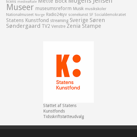
Mogens Jensen
Mette Bock
licens
medieaftale
Museer
museumsreform
Musik
musikskoler
Radio24syv
Nationalmuseet
scenekunst
SF
Socialdemokratiet
Norge
Sverige
Søren
Statens Kunstfond
streaming
Søndergaard
Zenia Stampe
TV2
Venstre
Støttet af Statens
Kunstfonds
Tidsskriftstøtteudvalg