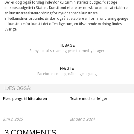
Der er dog også forslag indenfor kulturministeriets budget, fx at øge
indkøbsbudgettet i Statens Kunstfond eller efter norsk forbillede at etablere
en kunstnerassistentordning for nyuddannede kunstnere.
Billedkunstnerforbundet ønsker også at etablere en form for visningspenge
til kunstnere for kunst i det offentlige rum, en tilsvarende ordning findes i
Sverige.
TILBAGE
Et mylder af streamingtjenester med lydbøger
NÆSTE
Facebook i maj: genåbningen i gang
LÆS OGSÅ:
Flere penge til litteraturen
Teatre med senfølger
juni 2, 2025
januar 8, 2024
3 COMMENTS