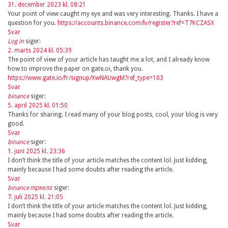
31. december 2023 kl. 08:21
Your point of view caught my eye and was very interesting. Thanks. I have a
question for you.
https://accounts.binance.com/lv/register?ref=T7KCZASX
Svar
Log in
siger:
2. marts 2024 kl. 05:39
The point of view of your article has taught me a lot, and I already know
how to improve the paper on gate.oi, thank you.
https://www.gate.io/fr/signup/XwNAUwgM?ref_type=103
Svar
binance
siger:
5. april 2025 kl. 01:50
Thanks for sharing. I read many of your blog posts, cool, your blog is very
good.
Svar
binance
siger:
1. juni 2025 kl. 23:36
I don’t think the title of your article matches the content lol. Just kidding,
mainly because I had some doubts after reading the article.
Svar
binance тркелг
siger:
7. juli 2025 kl. 21:05
I don’t think the title of your article matches the content lol. Just kidding,
mainly because I had some doubts after reading the article.
Svar