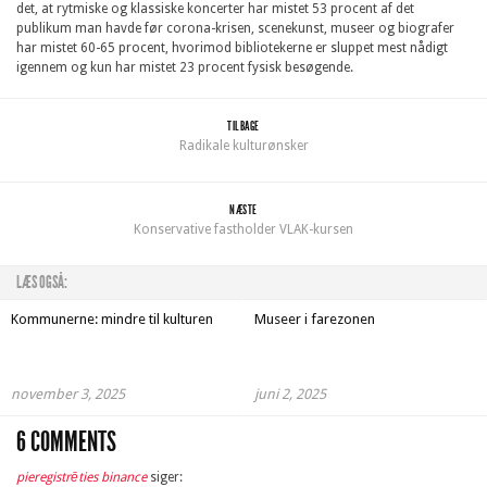
det, at rytmiske og klassiske koncerter har mistet 53 procent af det
publikum man havde før corona-krisen, scenekunst, museer og biografer
har mistet 60-65 procent, hvorimod bibliotekerne er sluppet mest nådigt
igennem og kun har mistet 23 procent fysisk besøgende.
TILBAGE
Radikale kulturønsker
NÆSTE
Konservative fastholder VLAK-kursen
LÆS OGSÅ:
Kommunerne: mindre til kulturen
Museer i farezonen
november 3, 2025
juni 2, 2025
6 COMMENTS
pieregistrēties binance
siger: