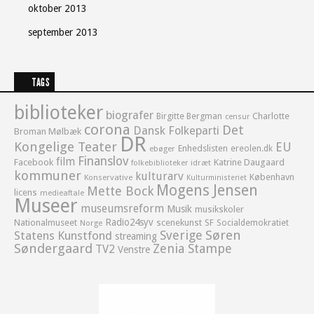
oktober 2013
september 2013
TAGS
biblioteker
biografer
Birgitte Bergman
Charlotte
censur
corona
Det
Dansk Folkeparti
Broman Mølbæk
DR
Kongelige Teater
EU
Enhedslisten
ereolen.dk
ebøger
Finanslov
film
Facebook
Katrine Daugaard
idræt
folkebiblioteker
kommuner
kulturarv
København
Konservative
Kulturministeriet
Mogens Jensen
Mette Bock
licens
medieaftale
Museer
museumsreform
Musik
musikskoler
Radio24syv
Nationalmuseet
scenekunst
SF
Socialdemokratiet
Norge
Sverige
Søren
Statens Kunstfond
streaming
Søndergaard
Zenia Stampe
TV2
Venstre