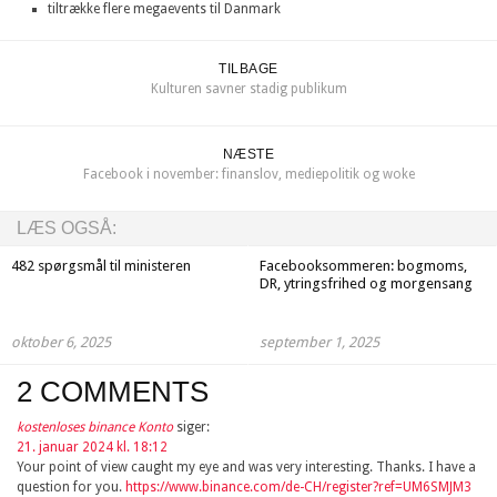
tiltrække flere megaevents til Danmark
TILBAGE
Kulturen savner stadig publikum
NÆSTE
Facebook i november: finanslov, mediepolitik og woke
LÆS OGSÅ:
482 spørgsmål til ministeren
Facebooksommeren: bogmoms,
DR, ytringsfrihed og morgensang
oktober 6, 2025
september 1, 2025
2 COMMENTS
kostenloses binance Konto
siger:
21. januar 2024 kl. 18:12
Your point of view caught my eye and was very interesting. Thanks. I have a
question for you.
https://www.binance.com/de-CH/register?ref=UM6SMJM3