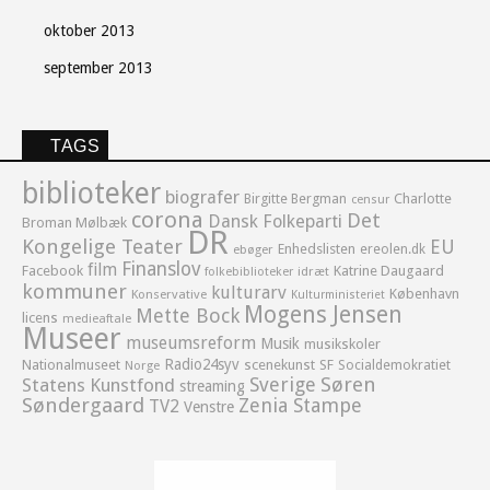
oktober 2013
september 2013
TAGS
biblioteker
biografer
Birgitte Bergman
Charlotte
censur
corona
Det
Dansk Folkeparti
Broman Mølbæk
DR
Kongelige Teater
EU
Enhedslisten
ereolen.dk
ebøger
Finanslov
film
Facebook
Katrine Daugaard
idræt
folkebiblioteker
kommuner
kulturarv
København
Konservative
Kulturministeriet
Mogens Jensen
Mette Bock
licens
medieaftale
Museer
museumsreform
Musik
musikskoler
Radio24syv
Nationalmuseet
scenekunst
SF
Socialdemokratiet
Norge
Sverige
Søren
Statens Kunstfond
streaming
Søndergaard
Zenia Stampe
TV2
Venstre