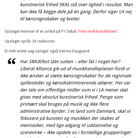
kunstnerisk frihed SKAL stå over lighed i resultat. Man
kan ikke få begge dele på én gang. Derfor siger LA nej
til kønsregnskaber og kvoter.
Opslaget henviser til en artikel på P1 Debat:
Frem med kvindelisten?
.
Opslaget opnår 20 reaktioner.
En helt anden sag optager også Katrine Daugaard:
Har SMUKfest tabt sutten – eller fat i noget her?
Liberal Alliance gik ud af musikhandleplanen fordi vi
ikke ønsker at støtte kønsregnskaber for de regionale
spillesteder og kønsdiskriminerende aktører. Her var
der tale om offentlige midler som vi i LA mener skal
gives med absolut kunstnerisk frihed. Penge som
primært skal bruges på musik og ikke flere
administrative byrder. I et land som Danmark, skal vi
fokusere på kunsten og musikken der skabes af
mennesker, med lige adgang til uddannelse og
scenevirke – ikke opdele os i forskellige grupperinger