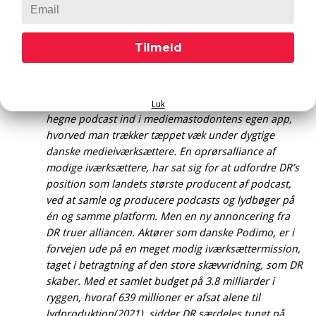
enige med Daugaard.
Katrine Daugaard følger dernæst op med yderligere et opslag om denne
Tilmeld
sag:
DR-imperiet slog til igen – på selveste den
internationale Starwars dag! DR skævvrider
mediemarkedet yderligere med sit nye tiltag om at
Luk
hegne podcast ind i mediemastodontens egen app,
hvorved man trækker tæppet væk under dygtige
danske medieiværksættere. En oprørsalliance af
modige iværksættere, har sat sig for at udfordre DR’s
position som landets største producent af podcast,
ved at samle og producere podcasts og lydbøger på
én og samme platform. Men en ny annoncering fra
DR truer alliancen. Aktører som danske Podimo, er i
forvejen ude på en meget modig iværksættermission,
taget i betragtning af den store skævvridning, som DR
skaber. Med et samlet budget på 3.8 milliarder i
ryggen, hvoraf 639 millioner er afsat alene til
lydproduktion(2021), sidder DR særdeles tungt på