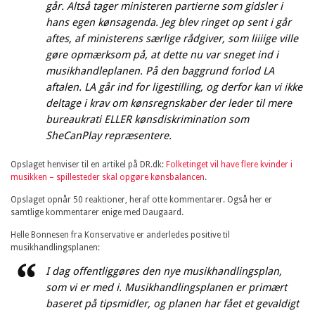
går. Altså tager ministeren partierne som gidsler i
hans egen kønsagenda. Jeg blev ringet op sent i går
aftes, af ministerens særlige rådgiver, som liiiige ville
gøre opmærksom på, at dette nu var sneget ind i
musikhandleplanen. På den baggrund forlod LA
aftalen. LA går ind for ligestilling, og derfor kan vi ikke
deltage i krav om kønsregnskaber der leder til mere
bureaukrati ELLER kønsdiskrimination som
SheCanPlay repræsentere.
Opslaget henviser til en artikel på DR.dk:
Folketinget vil have flere kvinder i
musikken – spillesteder skal opgøre kønsbalancen
.
Opslaget opnår 50 reaktioner, heraf otte kommentarer. Også her er
samtlige kommentarer enige med Daugaard.
Helle Bonnesen fra Konservative er anderledes positive til
musikhandlingsplanen:
I dag offentliggøres den nye musikhandlingsplan,
som vi er med i. Musikhandlingsplanen er primært
baseret på tipsmidler, og planen har fået et gevaldigt