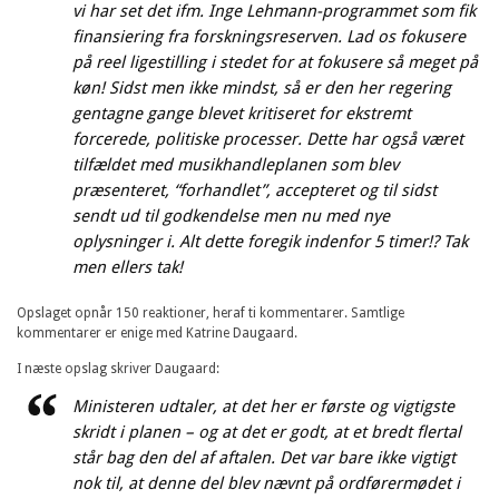
vi har set det ifm. Inge Lehmann-programmet som fik
finansiering fra forskningsreserven. Lad os fokusere
på reel ligestilling i stedet for at fokusere så meget på
køn! Sidst men ikke mindst, så er den her regering
gentagne gange blevet kritiseret for ekstremt
forcerede, politiske processer. Dette har også været
tilfældet med musikhandleplanen som blev
præsenteret, “forhandlet”, accepteret og til sidst
sendt ud til godkendelse men nu med nye
oplysninger i. Alt dette foregik indenfor 5 timer!? Tak
men ellers tak!
Opslaget opnår 150 reaktioner, heraf ti kommentarer. Samtlige
kommentarer er enige med Katrine Daugaard.
I næste opslag skriver Daugaard:
Ministeren udtaler, at det her er første og vigtigste
skridt i planen – og at det er godt, at et bredt flertal
står bag den del af aftalen. Det var bare ikke vigtigt
nok til, at denne del blev nævnt på ordførermødet i