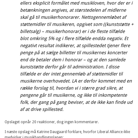
ellers eksplicit formålet med musikloven, hvor der er i
betænkningen angives, at størstedelen af midlerne
skal gå til musikerhonorarer. Nettogennemløbet af
støttemidler til musikeren, opgivet som ((kunststøtte +
billetsalg) – musikerhonorar) er i de fleste tilfælde
blot omkring 5% og i flere tilfælde endda negativ. Et
negativt resultat indikerer, at spillestedet tjener flere
penge på at sælge billetter til musikernes koncerter
end de betaler dem i honorar – og at den samlede
kunststøtte derfor går til administration. I disse
tilfælde er der intet gennemløb af støttemidler til
musikerne overhovedet. LA er derfor kommet med en
række forslag til, hvordan vi i større grad sikre, at
pengene går til musikerne, og ikke til inkompetente
folk, der gang på gang beviser, at de ikke kan finde ud
af at drive spillested.
Opslaget opnår 20 reaktioner, dog ingen kommentarer.
I næste opslag må Katrine Daugaard forklare, hvorfor Liberal Alliance ikke
medvirker i musikhandlingsplanen: