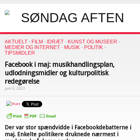
AKTUELT
·
FILM
·
IDRÆT
·
KUNST OG MUSEER
·
MEDIER OG INTERNET
·
MUSIK
·
POLITIK
·
TIPSMIDLER
Facebook i maj: musikhandlingsplan,
udlodningsmidler og kulturpolitisk
redegørelse
juni 5, 2023
Der var stor spændvidde i Facebookdebatterne i
maj. Enkelte politikere druknede nærmest i