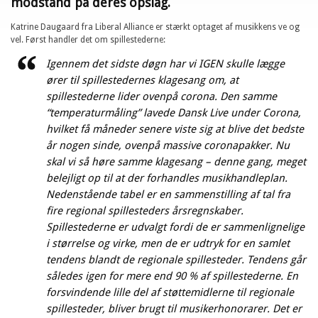
modstand på deres opslag.
Katrine Daugaard fra Liberal Alliance er stærkt optaget af musikkens ve og
vel. Først handler det om spillestederne:
Igennem det sidste døgn har vi IGEN skulle lægge
ører til spillestedernes klagesang om, at
spillestederne lider ovenpå corona. Den samme
“temperaturmåling” lavede Dansk Live under Corona,
hvilket få måneder senere viste sig at blive det bedste
år nogen sinde, ovenpå massive coronapakker. Nu
skal vi så høre samme klagesang – denne gang, meget
belejligt op til at der forhandles musikhandleplan.
Nedenstående tabel er en sammenstilling af tal fra
fire regional spillesteders årsregnskaber.
Spillestederne er udvalgt fordi de er sammenlignelige
i størrelse og virke, men de er udtryk for en samlet
tendens blandt de regionale spillesteder. Tendens går
således igen for mere end 90 % af spillestederne. En
forsvindende lille del af støttemidlerne til regionale
spillesteder, bliver brugt til musikerhonorarer. Det er