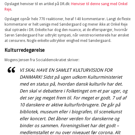
Opslaget henviser til en artikel på DR.dk:
Henviser til denne sang med Onkel
Reje
.
Opslaget opnår hele 770 reaktioner, heraf 140 kommentarer. Langt de fleste
kommentarer er helt uenige med Søndergaard og mener ikke at Onkel Reje
skal optræde i DR. Enkelte har dog den nuance, at de efterspørger, hvornår
Søren Søndergaard har udtrykt sympati, når venstreorienterede har ønsket
at censurere. Nogle enkelte udtrykker enighed med Søndergaard.
Kulturredegørelse
Mogens Jensen fra Socialdemokratiet skriver:
VI SKAL HAVE EN SAMLET KULTURVISION FOR
DANMARK! Sidst på ugen udkom Kulturministeriet
med en status på, hvordan dansk kulturliv har det.
Den skal vi debattere i Folketinget om et par uger, og
det ser jeg meget frem til. For meget er godt. 7 ud af
10 danskere er aktive kulturforbrugere. De går på
bibliotek, museum eller i biografen, til scenekunst
eller koncert. Det åbner verden for danskerne og
binder os sammen. Foreningslivet har det godt –
medlemstallet er nu over niveauet før corona. Alt