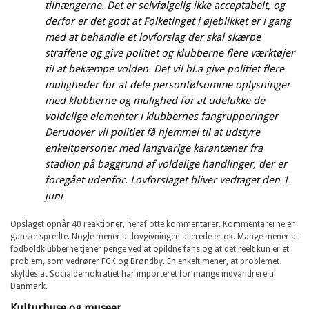
tilhængerne. Det er selvfølgelig ikke acceptabelt, og
derfor er det godt at Folketinget i øjeblikket er i gang
med at behandle et lovforslag der skal skærpe
straffene og give politiet og klubberne flere værktøjer
til at bekæmpe volden. Det vil bl.a give politiet flere
muligheder for at dele personfølsomme oplysninger
med klubberne og mulighed for at udelukke de
voldelige elementer i klubbernes fangrupperinger
Derudover vil politiet få hjemmel til at udstyre
enkeltpersoner med langvarige karantæner fra
stadion på baggrund af voldelige handlinger, der er
foregået udenfor. Lovforslaget bliver vedtaget den 1.
juni
Opslaget opnår 40 reaktioner, heraf otte kommentarer. Kommentarerne er
ganske spredte. Nogle mener at lovgivningen allerede er ok. Mange mener at
fodboldklubberne tjener penge ved at opildne fans og at det reelt kun er et
problem, som vedrører FCK og Brøndby. En enkelt mener, at problemet
skyldes at Socialdemokratiet har importeret for mange indvandrere til
Danmark.
Kulturhuse og museer