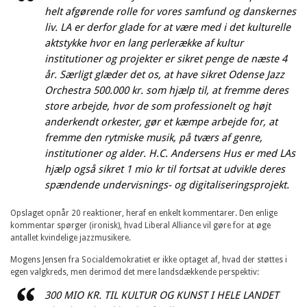
helt afgørende rolle for vores samfund og danskernes
liv. LA er derfor glade for at være med i det kulturelle
aktstykke hvor en lang perlerække af kultur
institutioner og projekter er sikret penge de næste 4
år. Særligt glæder det os, at have sikret Odense Jazz
Orchestra 500.000 kr. som hjælp til, at fremme deres
store arbejde, hvor de som professionelt og højt
anderkendt orkester, gør et kæmpe arbejde for, at
fremme den rytmiske musik, på tværs af genre,
institutioner og alder. H.C. Andersens Hus er med LAs
hjælp også sikret 1 mio kr til fortsat at udvikle deres
spændende undervisnings- og digitaliseringsprojekt.
Opslaget opnår 20 reaktioner, heraf en enkelt kommentarer. Den enlige
kommentar spørger (ironisk), hvad Liberal Alliance vil gøre for at øge
antallet kvindelige jazzmusikere.
Mogens Jensen fra Socialdemokratiet er ikke optaget af, hvad der støttes i
egen valgkreds, men derimod det mere landsdækkende perspektiv:
300 MIO KR. TIL KULTUR OG KUNST I HELE LANDET