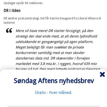
Opslaget opnår 80 reaktioner.
DR i ilden
DR ændrer podcaststrategi. Det får Katrine Daugaard fra Liberal Alliance til
tasterne:
Mere vil have mere! DR starter forsigtigt, på den
strategi der skal ende med, at alt deres lydindhold
udelukkende er gengængeligt på egen platform.
Meget belejligt får man svækket de private
konkurrenter samtidig med at man skovler
danskernes data ind. DR skævvrider i forvejen
markedet med 3.8 mia.kr. i ryggen, hvoraf 639 mio
bruges på lyd. Den mest lyttede podcast er Genstart,
ligesom DR har 6 øvrige podcast på top 10. Derudover
Søndag Aftens nyhedsbrev
starter de 4 mest lyttede radiokanaler med P.
Danskerne bør naturligvis have adgang til alle DRs
podcast på den app de ynder at samle og lytte
Gratis - hver måned.
podcast på.
Opslaget opnår 80 reaktioner, heraf ti kommentarer. Kommentarerne er