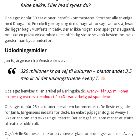
fulde pakke. Eller hvad synes du?
Opslaget opnår 30 reaktioner, heraf ti kommentarer. Stort set alle er enige
med Daugaard. En enkelt gør sig dog den umage at forsøge at forstå, hvad
der ligger bag SMUKfests initiativ. Der er ikke nogen som spørger Daugaard,
om ikke en privat virksomhed uden offentlig støtte selv må bestemme, hvilke
gæster man byder indenfor.
Udlodningsmidler
Jan E. Jørgensen fra Venstre skriver:
320 millioner kr på vej til kulturen – blandt andet 3,5
mio kr til det lukningstruede Aveny T.
Opslaget henviser til en artikel på Berlingske.dk:
Aveny-T får 3,5 millioner
kroner og overlever endnu et år: »De var virkelig på spanden«
.
Opslaget opnår 25 reaktioner, heraf fem kommentarer. De fleste er glade
for Jan E. Jørgensens indsats for dette. En enkelt påpeger dog, at Aveny-T
ikke er ene om at trække unge i teatret. Der er også en, som mener at støtte
til teater er uliberalt.
Også Helle Bonnesen fra Konservative er glad for redningskransen til Aveny-
T: