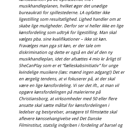
musikhandleplanen, hvilket øger det unødige
bureaukrati for spillestederne. LA opfatter ikke
ligestilling som resultatlighed. Lighed handler om at
skabe lige muligheder. Derfor ser vi heller ikke en lige
kønsfordeling som udtryk for ligestilling. Man skal
vælges pba. sine kvalifikationer – ikke sit køn.
Fravælges man pga sit køn, er der tale om
diskrimination og dette er også en del af den ny
musikhandleplan, idet der afsættes 4 mio kr årligt til
SheCanPlay som er et “fælleskabsinitiativ” for unge
kvindelige musikere (læs: mænd ingen adgang!) Det er
en ærgelig tendens, at vi fokuserer på, at der skal
være en lige kønsfordeling. Vi ser det ift., at man vil
opgøre kønsfordelingen på malerierne på
Christiansborg, at virksomheder med 50 eller flere
ansatte skal sætte måltal for kønsfordelingen i
ledelser og bestyrelser, ansøgere til filmstøtte skal
aflevere kønsselvangivelse ved Det Danske
Filminstitut, statslig indgriben i fordeling af barsel og