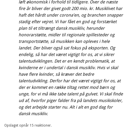
løft økonomisk i forhold til tidligere. Over de næste
fire år bliver der givet godt 200 mio. kr. Musiklivet har
haft det hårdt under corona’en, og branchen snapper
stadig efter vejret. Vi har fået en god og forstærket
plan til et tiltrængt dansk musikliv, herunder
honorarstøtte, midler til regionale spillesteder og
transportstøtte, så musikken kan opleves i hele
landet. Der bliver også sat fokus på eksporten. Og
endelig, så har det været vigtigt for os, at vi sikrer
talentudviklingen. Det er en kendt problematik, at
kvinderne er i undertal i dansk musikliv. Hvis vi skal
have flere kvinder, så kræver det bedre
talentudvikling. Derfor har det været vigtigt for os, at
der er kommet en række tiltag rettet mod børn og
unge, for vi må ikke tabe talent på gulvet. Vi skal finde
ud af, hvorfor piger falder fra på landets musikskoler,
og det arbejde starter nu. Alt i alt en god dag for
dansk musikliv.
Opslaget opnår 15 reaktioner.