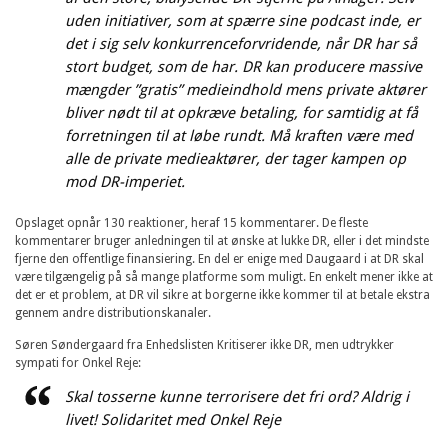
uden initiativer, som at spærre sine podcast inde, er
det i sig selv konkurrenceforvridende, når DR har så
stort budget, som de har. DR kan producere massive
mængder ”gratis” medieindhold mens private aktører
bliver nødt til at opkræve betaling, for samtidig at få
forretningen til at løbe rundt. Må kraften være med
alle de private medieaktører, der tager kampen op
mod DR-imperiet.
Opslaget opnår 130 reaktioner, heraf 15 kommentarer. De fleste
kommentarer bruger anledningen til at ønske at lukke DR, eller i det mindste
fjerne den offentlige finansiering. En del er enige med Daugaard i at DR skal
være tilgængelig på så mange platforme som muligt. En enkelt mener ikke at
det er et problem, at DR vil sikre at borgerne ikke kommer til at betale ekstra
gennem andre distributionskanaler.
Søren Søndergaard fra Enhedslisten Kritiserer ikke DR, men udtrykker
sympati for Onkel Reje:
Skal tosserne kunne terrorisere det fri ord? Aldrig i
livet! Solidaritet med Onkel Reje