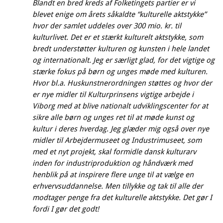
Blandt en bred kreds af Folketingets partier er vi
blevet enige om årets såkaldte “kulturelle aktstykke”
hvor der samlet uddeles over 300 mio. kr. til
kulturlivet. Det er et stærkt kulturelt aktstykke, som
bredt understøtter kulturen og kunsten i hele landet
og internationalt. Jeg er særligt glad, for det vigtige og
stærke fokus på børn og unges møde med kulturen.
Hvor bl.a. Huskunstnerordningen støttes og hvor der
er nye midler til Kulturprinsens vigtige arbejde i
Viborg med at blive nationalt udviklingscenter for at
sikre alle børn og unges ret til at møde kunst og
kultur i deres hverdag. Jeg glæder mig også over nye
midler til Arbejdermuseet og Industrimuseet, som
med et nyt projekt, skal formidle dansk kulturarv
inden for industriproduktion og håndværk med
henblik på at inspirere flere unge til at vælge en
erhvervsuddannelse. Men tillykke og tak til alle der
modtager penge fra det kulturelle aktstykke. Det gør I
fordi I gør det godt!