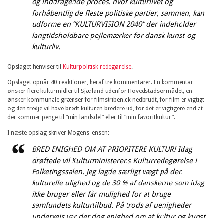
og inddragende proces, hvor kulturlivet og
forhåbentlig de fleste politiske partier, sammen, kan
udforme en “KULTURVISION 2040” der indeholder
langtidsholdbare pejlemærker for dansk kunst-og
kulturliv.
Opslaget henviser til
Kulturpolitisk redegørelse
.
Opslaget opnår 40 reaktioner, heraf tre kommentarer. En kommentar
ønsker flere kulturmidler til Sjælland udenfor Hovedstadsormådet, en
ønsker kommunale grænser for filmstriben.dk nedbrudt, for film er vigtigt
og den tredje vil have bredt kulturen bredere ud, for det er vigtigere end at
der kommer penge til “min landsdel” eller til “min favoritkultur”.
I næste opslag skriver Mogens Jensen:
BRED ENIGHED OM AT PRIORITERE KULTUR! Idag
drøftede vil Kulturministerens Kulturredegørelse i
Folketingssalen. Jeg lagde særligt vægt på den
kulturelle ulighed og de 30 % af danskerne som idag
ikke bruger eller får mulighed for at bruge
samfundets kulturtilbud. På trods af uenigheder
undervejs var der dog enighed om at kultur og kunst