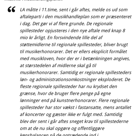
LA måtte i 11.time, sent i går aftes, melde os ud som
aftaleparti i den musikhandleplan som er præsenteret
i dag. Det gør vi af flere grunde. De regionale
spillesteder opjusteres i den nye aftale med knap 8
mio kr årligt. En forsvindende lille del af
støttemidlerne til regionale spillesteder, bliver brugt
til musikerhonorarer. Det er ellers eksplicit formålet
med musikloven, hvor der er i betænkningen angives,
at størstedelen af midlerne skal gå til
musikerhonorarer. Samtidig er regionale spillesteders
løn- og administrationsomkostninger eksploderet. De
fleste regionale spillesteder har nu krydset den
grænse, hvor de bruger flere penge på egne
lønninger end på kunstnerhonorarer. Flere regionale
spillesteder har stor vækst i fastansatte, mens antallet
af koncerter og gæster ikke er fulgt med. Samtidig
blev der sent i går aftes sneget krav til spillestederne
om at de nu skal opgøre og offentliggøre
kønsbalancen på de optrædende ind i