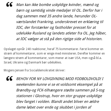
Man kan ikke bombe uskyldige kvinder, mænd og
børn og samtidig vinde medaljer til OL. Derfor har i
dag sammen med 35 andre lande, herunder OL-
værtslandet Frankring, underskrevet en erklæring til
IOC, der forstærker og fastholder presset for at
udelukke Rusland og landets atleter fra OL. Jeg håber,
at IOC vælger at stå på den rigtige side af historien.
Opslaget opnår 240 reaktioner, heraf 75 kommentarer. Først kommer en
strøm af kommentarer, som er enige med ministeren. Derefter kommer en
længere strøm af kommentarer, som mener at især USA, men også bl.a.
Israel, Ukraine og Danmark bør udelukkes.
Mogens Jensen fra Socialdemokratiet skriver:
BEHOV FOR NY LOVGIVNING MOD FODBOLDVOLD! I
weekenden kunne vi se et voldsomt eksempel på at
Brøndby-og FCK-tilhængere stødte sammen på S-tog
stationen i Glostrup, hvor en stor gruppe uskyldige
blev fanget i volden. Blandt andet bliver en ældre
dame løbet over ende og skubbet i jorden af