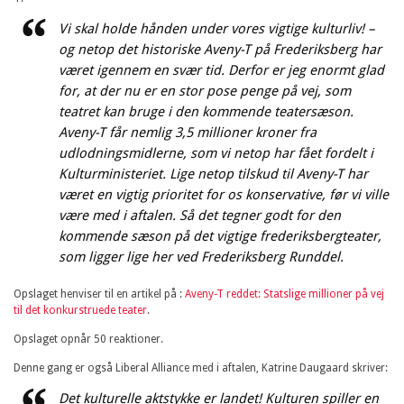
Vi skal holde hånden under vores vigtige kulturliv! –
og netop det historiske Aveny-T på Frederiksberg har
været igennem en svær tid. Derfor er jeg enormt glad
for, at der nu er en stor pose penge på vej, som
teatret kan bruge i den kommende teatersæson.
Aveny-T får nemlig 3,5 millioner kroner fra
udlodningsmidlerne, som vi netop har fået fordelt i
Kulturministeriet. Lige netop tilskud til Aveny-T har
været en vigtig prioritet for os konservative, før vi ville
være med i aftalen. Så det tegner godt for den
kommende sæson på det vigtige frederiksbergteater,
som ligger lige her ved Frederiksberg Runddel.
Opslaget henviser til en artikel på :
Aveny-T reddet: Statslige millioner på vej
til det konkurstruede teater
.
Opslaget opnår 50 reaktioner.
Denne gang er også Liberal Alliance med i aftalen, Katrine Daugaard skriver:
Det kulturelle aktstykke er landet! Kulturen spiller en