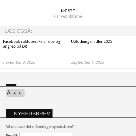
NÆSTE
Klar ved ribberne!
LÆS OGSÅ:
Facebook i oktober: Finanslov og
Udlodningsmidler 2025
angreb på DR
november 3, 2025
september 1, 2025
A
A
A
NYHEDSBREV
Vil du have det månedlige nyhedsbrev?
Email*: