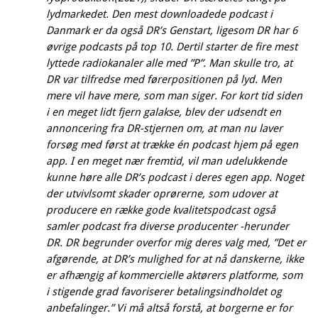
lydmarkedet. Den mest downloadede podcast i
Danmark er da også DR’s Genstart, ligesom DR har 6
øvrige podcasts på top 10. Dertil starter de fire mest
lyttede radiokanaler alle med ”P”. Man skulle tro, at
DR var tilfredse med førerpositionen på lyd. Men
mere vil have mere, som man siger. For kort tid siden
i en meget lidt fjern galakse, blev der udsendt en
annoncering fra DR-stjernen om, at man nu laver
forsøg med først at trække én podcast hjem på egen
app. I en meget nær fremtid, vil man udelukkende
kunne høre alle DR’s podcast i deres egen app. Noget
der utvivlsomt skader oprørerne, som udover at
producere en række gode kvalitetspodcast også
samler podcast fra diverse producenter -herunder
DR. DR begrunder overfor mig deres valg med, ”Det er
afgørende, at DR’s mulighed for at nå danskerne, ikke
er afhængig af kommercielle aktørers platforme, som
i stigende grad favoriserer betalingsindholdet og
anbefalinger.” Vi må altså forstå, at borgerne er for