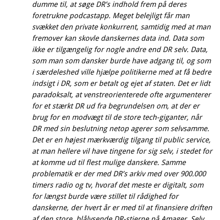
dumme til, at søge DR’s indhold frem på deres
foretrukne podcastapp. Meget belejligt får man
svækket den private konkurrent, samtidig med at man
fremover kan skovle danskernes data ind. Data som
ikke er tilgængelig for nogle andre end DR selv. Data,
som man som dansker burde have adgang til, og som
i særdeleshed ville hjælpe politikerne med at få bedre
indsigt i DR, som er betalt og ejet af staten. Det er lidt
paradoksalt, at venstreorienterede ofte argumenterer
for et stærkt DR ud fra begrundelsen om, at der er
brug for en modvægt til de store tech-giganter, når
DR med sin beslutning netop agerer som selvsamme.
Det er en højest mærkværdig tilgang til public service,
at man hellere vil have tingene for sig selv, i stedet for
at komme ud til flest mulige danskere. Samme
problematik er der med DR’s arkiv med over 900.000
timers radio og tv, hvoraf det meste er digitalt, som
for længst burde være stillet til rådighed for
danskerne, der hvert år er med til at finansiere driften
af den store, blålysende DR-stjerne på Amager. Selv