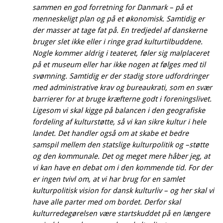
sammen en god forretning for Danmark – på et
menneskeligt plan og på et økonomisk. Samtidig er
der masser at tage fat på. En tredjedel af danskerne
bruger slet ikke eller i ringe grad kulturtilbuddene.
Nogle kommer aldrig i teateret, føler sig malplaceret
på et museum eller har ikke nogen at følges med til
svømning. Samtidig er der stadig store udfordringer
med administrative krav og bureaukrati, som en svær
barrierer for at bruge kræfterne godt i foreningslivet.
Ligesom vi skal kigge på balancen i den geografiske
fordeling af kulturstøtte, så vi kan sikre kultur i hele
landet. Det handler også om at skabe et bedre
samspil mellem den statslige kulturpolitik og –støtte
og den kommunale. Det og meget mere håber jeg, at
vi kan have en debat om i den kommende tid. For der
er ingen tvivl om, at vi har brug for en samlet
kulturpolitisk vision for dansk kulturliv – og her skal vi
have alle parter med om bordet. Derfor skal
kulturredegørelsen være startskuddet på en længere