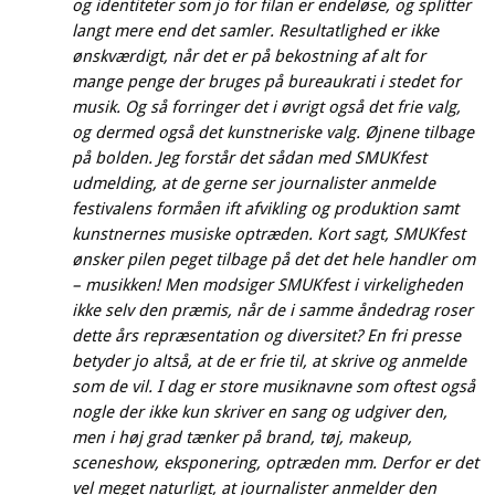
og identiteter som jo for filan er endeløse, og splitter
langt mere end det samler. Resultatlighed er ikke
ønskværdigt, når det er på bekostning af alt for
mange penge der bruges på bureaukrati i stedet for
musik. Og så forringer det i øvrigt også det frie valg,
og dermed også det kunstneriske valg. Øjnene tilbage
på bolden. Jeg forstår det sådan med SMUKfest
udmelding, at de gerne ser journalister anmelde
festivalens formåen ift afvikling og produktion samt
kunstnernes musiske optræden. Kort sagt, SMUKfest
ønsker pilen peget tilbage på det det hele handler om
– musikken! Men modsiger SMUKfest i virkeligheden
ikke selv den præmis, når de i samme åndedrag roser
dette års repræsentation og diversitet? En fri presse
betyder jo altså, at de er frie til, at skrive og anmelde
som de vil. I dag er store musiknavne som oftest også
nogle der ikke kun skriver en sang og udgiver den,
men i høj grad tænker på brand, tøj, makeup,
sceneshow, eksponering, optræden mm. Derfor er det
vel meget naturligt, at journalister anmelder den