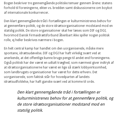
Bogen beskriver tre gennemgående politiske temaer gennem årene: statens
forhold til foreningerne, eliten vs. bredden samt diskussionerne om boykot
af internationale konkurrencer.
Den klart gennemgående tråd i fortællingen er kulturministrenes behov for
at gennemføre politik, og de store idrætsorganisationer modstand mod en
statslig politik. De store organisationer skal her læses som DIF og DGI,
hvorimod Dansk Firmaidrætsforbund åbenbart ikke spiller nogen politisk
rolle, ej heller beskrives nærmere i bogen.
En helt central kamp har handlet om den uorganiserede, måske mere
spontane, idrætsudøvelse. DIF og DGI har haft virkelig svært ved at
anerkende, at det offentlige kunne bruge penge til andet end foreningerne.
Også politisk har der været en udtalt træghed, som nærmest giver indtryk af
at idrætsorganisationerne har været en lige så stærk lobbyvirksomhed,
som landbrugets organisationer har været for dette erhverv. Det
uorganiserede, som faktisk står for hovedparten af landets
idrætsudfoldelse, har haft ganske svært ved at komme til orde.
Den klart gennemgående tråd i fortællingen er
kulturministrenes behov for at gennemføre politik, og
de store idrætsorganisationer modstand mod en
statslig politik.