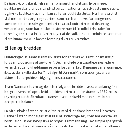
De (parti-)politiske skillelinjer har primært handlet om, hvor meget
politikerne skal blande sig i idrætsorganisationernes selvbestemmelsesret
og hvilke kvalitetskrav man kan stille for at tildele støtte. Her har været et
skel mellem de borgerlige partier, som har fremhævet foreningernes
suverænitet (men selv gennemført resultatkontrakter med disse) og
venstrefløjen, som har ønsket et større rum til fri udfoldelse udenfor
foreningerne. Flest initiativer er taget af de radikale kulturministre, som man
ellers kunne tro ville hævde foreningslivets suverænitet.
Eliten og bredden
Etableringen af Team Danmark skete for at “sikre en samfundsmæssig
forsvarlig udvikling af sektoren”. Det handlede om topatleternes videre
velfærd, adgang til uddannelse og arbejdsmarked. Dengang var argumentet
ikke, at der skulle skaffes “medaljer til Danmark”, som åbenlyst er den
aktuelle kulturpolitiske tilgang til institutionen.
Team Danmark-loven og den efterfølgende breddeidrætsbetænkning fik i
høj grad venstrefløjens kritik af elitesporten til at forstumme. 1980’ernes
regeringer fandt åbenbart – uanset hvor udskældte de var – en bredt
accepteret balance.
En ofte udtalt påstand er, at eliten er med til at skabe bredden i idrætten.
Denne påstand modsiges af et utal af undersøgelser, som har den fælles
konklusion, at der netop ikke er nogen sammenhæng. Det simple spørgsmål
er: hvordan kan det være at så mange dyrker fx basketball eller padeltennis,