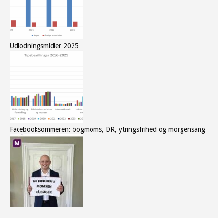
Udlodningsmidler 2025
Facebooksommeren: bogmoms, DR, ytringsfrihed og morgensang