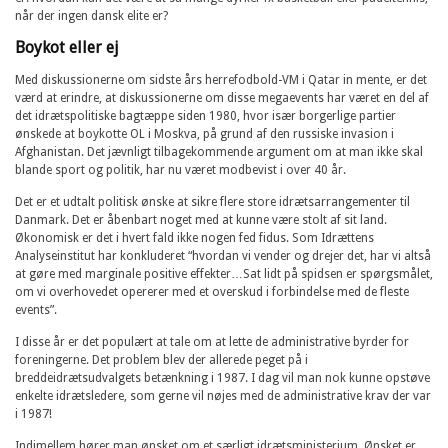
når der ingen dansk elite er?
Boykot eller ej
Med diskussionerne om sidste års herrefodbold-VM i Qatar in mente, er det
værd at erindre, at diskussionerne om disse megaevents har været en del af
det idrætspolitiske bagtæppe siden 1980, hvor især borgerlige partier
ønskede at boykotte OL i Moskva, på grund af den russiske invasion i
Afghanistan. Det jævnligt tilbagekommende argument om at man ikke skal
blande sport og politik, har nu været modbevist i over 40 år.
Det er et udtalt politisk ønske at sikre flere store idrætsarrangementer til
Danmark. Det er åbenbart noget med at kunne være stolt af sit land.
Økonomisk er det i hvert fald ikke nogen fed fidus. Som Idrættens
Analyseinstitut har konkluderet “hvordan vi vender og drejer det, har vi altså
at gøre med marginale positive effekter…Sat lidt på spidsen er spørgsmålet,
om vi overhovedet opererer med et overskud i forbindelse med de fleste
events”.
I disse år er det populært at tale om at lette de administrative byrder for
foreningerne. Det problem blev der allerede peget på i
breddeidrætsudvalgets betænkning i 1987. I dag vil man nok kunne opstøve
enkelte idrætsledere, som gerne vil nøjes med de administrative krav der var
i 1987!
Indimellem hører man ønsket om et særligt idrætsministerium. Ønsket er