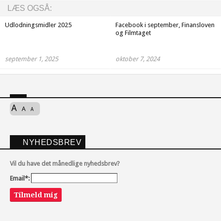
LÆS OGSÅ:
Udlodningsmidler 2025
Facebook i september, Finansloven
og Filmtaget
september 1, 2025
oktober 7, 2024
A
A
A
NYHEDSBREV
Vil du have det månedlige nyhedsbrev?
Email*:
Tilmeld mig