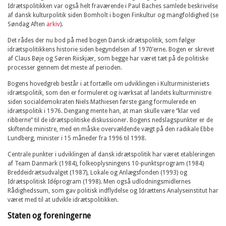
Idrætspolitikken var også helt fraværende i Paul Baches samlede beskrivelse
af dansk kulturpolitik siden Bomholt i bogen Finkultur og mangfoldighed (se
Søndag Aften
arkiv
).
Det rådes der nu bod på med bogen Dansk idrætspolitik, som følger
idrætspolitikkens historie siden begyndelsen af 1970’erne. Bogen er skrevet
af Claus Bøje og Søren Riiskjær, som begge har været tæt på de politiske
processer gennem det meste af perioden.
Bogens hovedgreb består i at fortælle om udviklingen i Kulturministeriets
idrætspolitik, som den er formuleret og iværksat af landets kulturministre
siden socialdemokraten Niels Mathiesen første gang formulerede en
idrætspolitik i 1976. Dengang mente han, at man skulle være ”klar ved
ribberne” til de idrætspolitiske diskussioner. Bogens nedslagspunkter er de
skiftende ministre, med en måske overvældende vægt på den radikale Ebbe
Lundberg, minister i 15 måneder fra 1996 til 1998.
Centrale punkter i udviklingen af dansk idrætspolitik har været etableringen
af Team Danmark (1984), folkeoplysningens 10-punktsprogram (1984)
Breddeidrætsudvalget (1987), Lokale og Anlægsfonden (1993) og
Idrætspolitisk Idéprogram (1998). Men også udlodningsmidlernes
Rådighedssum, som gav politisk indflydelse og Idrættens Analyseinstitut har
været med til at udvikle idrætspolitikken.
Staten og foreningerne