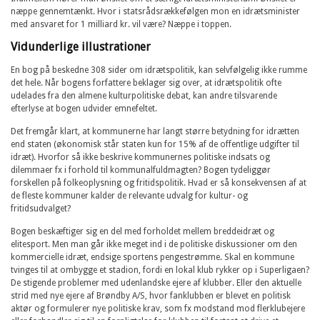
næppe gennemtænkt. Hvor i statsrådsrækkefølgen mon en idrætsminister
med ansvaret for 1 milliard kr. vil være? Næppe i toppen.
Vidunderlige illustrationer
En bog på beskedne 308 sider om idrætspolitik, kan selvfølgelig ikke rumme
det hele. Når bogens forfattere beklager sig over, at idrætspolitik ofte
udelades fra den almene kulturpolitiske debat, kan andre tilsvarende
efterlyse at bogen udvider emnefeltet.
Det fremgår klart, at kommunerne har langt større betydning for idrætten
end staten (økonomisk står staten kun for 15% af de offentlige udgifter til
idræt). Hvorfor så ikke beskrive kommunernes politiske indsats og
dilemmaer fx i forhold til kommunalfuldmagten? Bogen tydeliggør
forskellen på folkeoplysning og fritidspolitik. Hvad er så konsekvensen af at
de fleste kommuner kalder de relevante udvalg for kultur- og
fritidsudvalget?
Bogen beskæftiger sig en del med forholdet mellem breddeidræt og
elitesport. Men man går ikke meget ind i de politiske diskussioner om den
kommercielle idræt, endsige sportens pengestrømme. Skal en kommune
tvinges til at ombygge et stadion, fordi en lokal klub rykker op i Superligaen?
De stigende problemer med udenlandske ejere af klubber. Eller den aktuelle
strid med nye ejere af Brøndby A/S, hvor fanklubben er blevet en politisk
aktør og formulerer nye politiske krav, som fx modstand mod flerklubejere