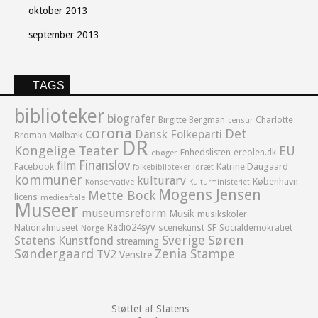
oktober 2013
september 2013
TAGS
biblioteker
biografer
Birgitte Bergman
Charlotte
censur
corona
Det
Dansk Folkeparti
Broman Mølbæk
DR
Kongelige Teater
EU
Enhedslisten
ereolen.dk
ebøger
Finanslov
film
Facebook
Katrine Daugaard
idræt
folkebiblioteker
kommuner
kulturarv
København
Konservative
Kulturministeriet
Mogens Jensen
Mette Bock
licens
medieaftale
Museer
museumsreform
Musik
musikskoler
Radio24syv
Nationalmuseet
scenekunst
SF
Socialdemokratiet
Norge
Sverige
Søren
Statens Kunstfond
streaming
Søndergaard
Zenia Stampe
TV2
Venstre
Støttet af Statens