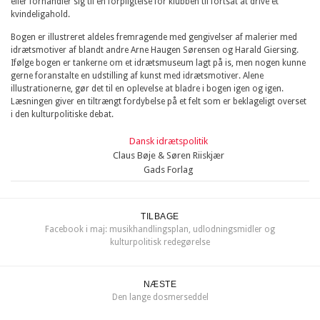
eller forhandler sig til en forpligtelse for klubben til fortsat at drive et
kvindeligahold.
Bogen er illustreret aldeles fremragende med gengivelser af malerier med
idrætsmotiver af blandt andre Arne Haugen Sørensen og Harald Giersing.
Ifølge bogen er tankerne om et idrætsmuseum lagt på is, men nogen kunne
gerne foranstalte en udstilling af kunst med idrætsmotiver. Alene
illustrationerne, gør det til en oplevelse at bladre i bogen igen og igen.
Læsningen giver en tiltrængt fordybelse på et felt som er beklageligt overset
i den kulturpolitiske debat.
Dansk idrætspolitik
Claus Bøje & Søren Riiskjær
Gads Forlag
TILBAGE
Facebook i maj: musikhandlingsplan, udlodningsmidler og
kulturpolitisk redegørelse
NÆSTE
Den lange dosmerseddel