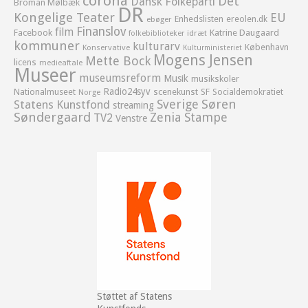
corona
Det
Dansk Folkeparti
Broman Mølbæk
DR
Kongelige Teater
EU
Enhedslisten
ereolen.dk
ebøger
Finanslov
film
Facebook
Katrine Daugaard
idræt
folkebiblioteker
kommuner
kulturarv
København
Konservative
Kulturministeriet
Mogens Jensen
Mette Bock
licens
medieaftale
Museer
museumsreform
Musik
musikskoler
Radio24syv
Nationalmuseet
scenekunst
SF
Socialdemokratiet
Norge
Sverige
Søren
Statens Kunstfond
streaming
Søndergaard
Zenia Stampe
TV2
Venstre
Støttet af Statens