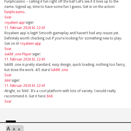
Funphcasino – calling it fun right off the bat! Let’s see if it lives up to the
name. Signed up, time to have some fun I guess. Get in on the action:
funphcasino
.
Svar
royalwin app
siger:
11. februar 2026 kl. 22:41
Royalwin app is legit! Smooth gameplay and haven’t had any issues yet.
Definitely worth checking out if you’re looking for something new to play.
Get on it!
royalwin app
Svar
luk88 .one Player
siger:
11. februar 2026 kl. 22:41
luk88 .one is pretty standard, easy design, quick loading. nothing too fancy,
but does the work. 4/5 stars!
luk88 .one
Svar
b66
siger:
11. februar 2026 kl. 22:41
Alright, so ‘b66’. It’s a cool platform with lots of variety. I would really
recommend it. Get it here:
b66
Svar
A
A
A