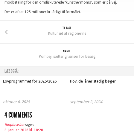
modbetaling for den omdiskuterede “kunstnermoms”, som er på vej.
Der er afsat 125 millioner kr. årligt til formålet.
TILBAGE
Kultur ud af regionerne
NÆSTE
Pompeji sætter grænser for besøg
LÆS OGSÅ:
Lovprogrammet for 2025/2026
Hov, de låner stadig bøger
oktober 6, 2025
september 2, 2024
4 COMMENTS
funphcasino
siger:
8. januar 2026 kl. 18:20