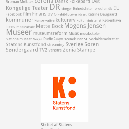
corona
Det
Dansk Folkeparti
Broman Mølbæk
DR
Kongelige Teater
EU
Enhedslisten
ereolen.dk
ebøger
Finanslov
film
Facebook
Katrine Daugaard
idræt
folkebiblioteker
kommuner
kulturarv
København
Konservative
Kulturministeriet
Mogens Jensen
Mette Bock
licens
medieaftale
Museer
museumsreform
Musik
musikskoler
Radio24syv
Nationalmuseet
scenekunst
SF
Socialdemokratiet
Norge
Sverige
Søren
Statens Kunstfond
streaming
Søndergaard
Zenia Stampe
TV2
Venstre
Støttet af Statens