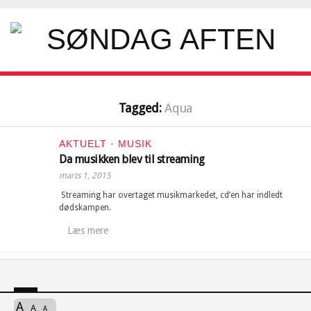
Tagged:
Aqua
AKTUELT
·
MUSIK
Da musikken blev til streaming
marts 1, 2015
Streaming har overtaget musikmarkedet, cd’en har indledt
dødskampen.
Læs mere
A
A
A