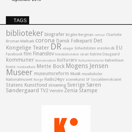
TAGS
biblioteker
biografer
Birgitte Bergman
Charlotte
censur
corona
Det
Dansk Folkeparti
Broman Mølbæk
DR
Kongelige Teater
EU
Enhedslisten
ereolen.dk
ebøger
Finanslov
film
Facebook
Katrine Daugaard
idræt
folkebiblioteker
kommuner
kulturarv
København
Konservative
Kulturministeriet
Mogens Jensen
Mette Bock
licens
medieaftale
Museer
museumsreform
Musik
musikskoler
Radio24syv
Nationalmuseet
scenekunst
SF
Socialdemokratiet
Norge
Sverige
Søren
Statens Kunstfond
streaming
Søndergaard
Zenia Stampe
TV2
Venstre