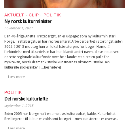
AKTUELT
·
CLIP
·
POLITIK
Ny norsk kulturminister
november 1, 2021
Den 40-årige Anette Trettebergstuen er udpeget som ny kulturminister i
Norge. Trettebergstuen har repræsenteret Arbeiderpartiet i Stortinget siden
2005. I 2018 modtog hun en lokal litteraturpris for bogen Homo. I
forbindelse med tiltrædelsen har hun blandt andet nævnt disse initiativer:
oprette regionale kulturfonde over hele landet etablere en pulje for
nyskreven, norsk dramatik styrke kunstnernes økonomi styrke Den
kulturelle skolesekken […læs videre]
Læs mere
POLITIK
Det norske kulturløfte
september 1, 2013
Siden 2005 har Norge haft en ambitiøs kulturpolitik, kaldet Kulturløftet.
Bevillingerne til kultur er voldsomt forøget – men kunstnerne er overset.
Læs mere