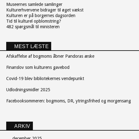
Museernes samlede samlinger
Kulturerhvervene bidrager til øget vækst
Kulturen er på borgernes dagsorden
Tid til kulturel opblomstring?
482 spørgsmål til ministeren
MEST LÆSTE
Afskaffelse af bogmoms åbner Pandoras æske
Finanslov som kulturens gavebod
Covid-19 blev bibliotekernes vendepunkt
Udlodningsmidler 2025
Facebooksommeren: bogmoms, DR, ytringsfrihed og morgensang
ARKIV
december 2025