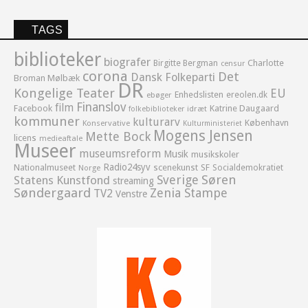
TAGS
biblioteker
biografer
Birgitte Bergman
Charlotte
censur
corona
Det
Dansk Folkeparti
Broman Mølbæk
DR
Kongelige Teater
EU
Enhedslisten
ereolen.dk
ebøger
Finanslov
film
Facebook
Katrine Daugaard
idræt
folkebiblioteker
kommuner
kulturarv
København
Konservative
Kulturministeriet
Mogens Jensen
Mette Bock
licens
medieaftale
Museer
museumsreform
Musik
musikskoler
Radio24syv
Nationalmuseet
scenekunst
SF
Socialdemokratiet
Norge
Sverige
Søren
Statens Kunstfond
streaming
Søndergaard
Zenia Stampe
TV2
Venstre