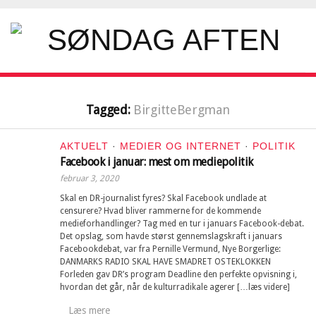
Tagged:
BirgitteBergman
AKTUELT
·
MEDIER OG INTERNET
·
POLITIK
Facebook i januar: mest om mediepolitik
februar 3, 2020
Skal en DR-journalist fyres? Skal Facebook undlade at
censurere? Hvad bliver rammerne for de kommende
medieforhandlinger? Tag med en tur i januars Facebook-debat.
Det opslag, som havde størst gennemslagskraft i januars
Facebookdebat, var fra Pernille Vermund, Nye Borgerlige:
DANMARKS RADIO SKAL HAVE SMADRET OSTEKLOKKEN
Forleden gav DR’s program Deadline den perfekte opvisning i,
hvordan det går, når de kulturradikale agerer […læs videre]
Læs mere