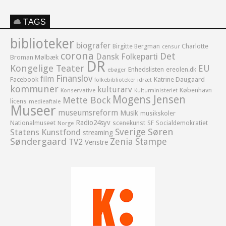
TAGS
biblioteker
biografer
Birgitte Bergman
Charlotte
censur
corona
Det
Dansk Folkeparti
Broman Mølbæk
DR
Kongelige Teater
EU
Enhedslisten
ereolen.dk
ebøger
Finanslov
film
Facebook
Katrine Daugaard
idræt
folkebiblioteker
kommuner
kulturarv
København
Konservative
Kulturministeriet
Mogens Jensen
Mette Bock
licens
medieaftale
Museer
museumsreform
Musik
musikskoler
Radio24syv
Nationalmuseet
scenekunst
SF
Socialdemokratiet
Norge
Sverige
Søren
Statens Kunstfond
streaming
Søndergaard
Zenia Stampe
TV2
Venstre