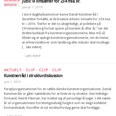
Jubii: vi omsætter for 234 mia. kr.
januar 7, 2019
I store dagbladsannoncer kunne Dansk Kunstnerråd i
december fortælle, at de kreative erhverv omsatte for 234 mia.
kr. i 2016. “Derfor er det os ubegribeligt, at politikere på
Christiansborg fortsat sparer på kunsten år efter år,” var det
direkte budskab fra kunstnerorganisationerne. Man må så
tillade sig at spørge kunstnerorganisationerne, om de mener,
at erhvervssektorer som landbrug eller industri skal modtage
[…læs videre]
Læs mere
AKTUELT
·
CLIP
·
CLIP
·
CLIP
Kunstnerråd i strukturdiskussion
juni 1, 2014
Paraplyorganisationen for en række danske kunstnerorganisationer, Dansk
Kunstnerråd, er gået i tænkeboks for at finde en ny struktur. Den hidtidige
formand, Henrik Petersen, har trukket sig af personlige årsager. I det næste
år vil organisationens forretningsudvalg fungere som en slags kollektivt
formandsskab, hvorefter et nyt strukturforslag gerne skal foreligge.