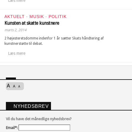
Læs mere
AKTUELT
·
MUSIK
·
POLITIK
Kunsten at skatte kunstnere
marts 2, 2014
2 højesteretsdomme indenfor 1 år sætter Skats håndtering af
kunstnerstøtte til debat.
Læs mere
A
A
A
NYHEDSBREV
Vil du have det månedlige nyhedsbrev?
Email*: