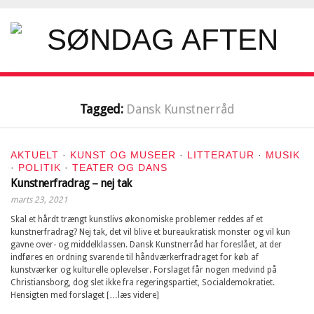
Tagged:
Dansk Kunstnerråd
AKTUELT
·
KUNST OG MUSEER
·
LITTERATUR
·
MUSIK
·
POLITIK
·
TEATER OG DANS
Kunstnerfradrag – nej tak
marts 23, 2021
Skal et hårdt trængt kunstlivs økonomiske problemer reddes af et
kunstnerfradrag? Nej tak, det vil blive et bureaukratisk monster og vil kun
gavne over- og middelklassen. Dansk Kunstnerråd har foreslået, at der
indføres en ordning svarende til håndværkerfradraget for køb af
kunstværker og kulturelle oplevelser. Forslaget får nogen medvind på
Christiansborg, dog slet ikke fra regeringspartiet, Socialdemokratiet.
Hensigten med forslaget […læs videre]