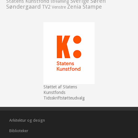
Sverige
Søren
Statens Kunstfond
streaming
Søndergaard
Zenia Stampe
TV2
Venstre
Støttet af Statens
Kunstfonds
Tidsskriftstøtteudvalg
Arkitektur og design
Biblioteker