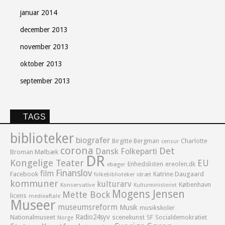
januar 2014
december 2013
november 2013
oktober 2013
september 2013
TAGS
biblioteker
biografer
Birgitte Bergman
Charlotte
censur
corona
Det
Dansk Folkeparti
Broman Mølbæk
DR
Kongelige Teater
EU
Enhedslisten
ereolen.dk
ebøger
Finanslov
film
Facebook
Katrine Daugaard
idræt
folkebiblioteker
kommuner
kulturarv
København
Konservative
Kulturministeriet
Mogens Jensen
Mette Bock
licens
medieaftale
Museer
museumsreform
Musik
musikskoler
Radio24syv
Nationalmuseet
scenekunst
SF
Socialdemokratiet
Norge