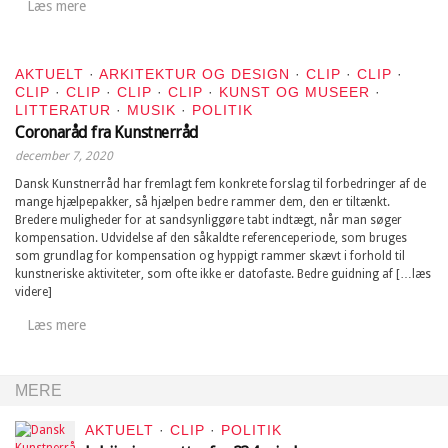
Læs mere
AKTUELT
·
ARKITEKTUR OG DESIGN
·
CLIP
·
CLIP
·
CLIP
·
CLIP
·
CLIP
·
CLIP
·
KUNST OG MUSEER
·
LITTERATUR
·
MUSIK
·
POLITIK
Coronaråd fra Kunstnerråd
december 7, 2020
Dansk Kunstnerråd har fremlagt fem konkrete forslag til forbedringer af de
mange hjælpepakker, så hjælpen bedre rammer dem, den er tiltænkt.
Bredere muligheder for at sandsynliggøre tabt indtægt, når man søger
kompensation. Udvidelse af den såkaldte referenceperiode, som bruges
som grundlag for kompensation og hyppigt rammer skævt i forhold til
kunstneriske aktiviteter, som ofte ikke er datofaste. Bedre guidning af […læs
videre]
Læs mere
MERE
AKTUELT
·
CLIP
·
POLITIK