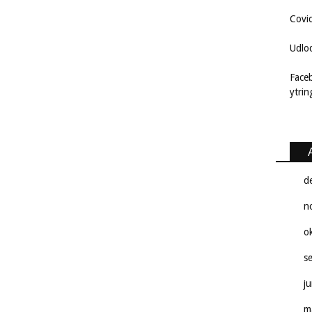
Covi
Udlo
Face
ytri
d
n
o
s
j
m