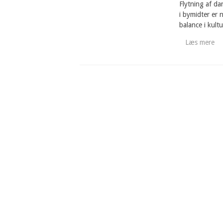
Flytning af da
i bymidter er 
balance i kultu
Læs mere