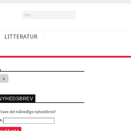
LITTERATUR
A
NYHEDSBREV
u have det månedlige nyhedsbrev?
*: