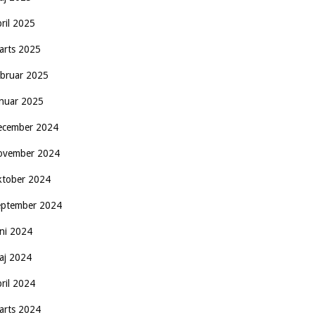
pril 2025
arts 2025
ebruar 2025
anuar 2025
ecember 2024
ovember 2024
ktober 2024
eptember 2024
uni 2024
aj 2024
pril 2024
arts 2024