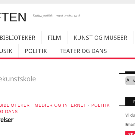
Kulturpolitik - med andre ord
BIBLIOTEKER
FILM
KUNST OG MUSEER
USIK
POLITIK
TEATER OG DANS
ekunstskole
A
A
BIBLIOTEKER
·
MEDIER OG INTERNET
·
POLITIK
OG DANS
Vil d
elser
Email