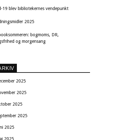
d-19 blev bibliotekernes vendepunkt
dningsmidler 2025
booksommeren: bogmoms, DR,
ngsfrihed og morgensang
ARKIV
ecember 2025
ovember 2025
ktober 2025
eptember 2025
uni 2025
aj 2025