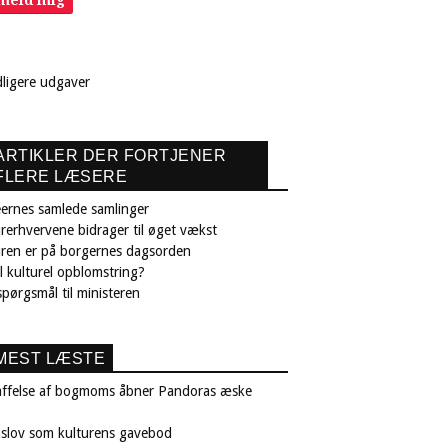
lmeld mig
dligere udgaver
ARTIKLER DER FORTJENER
FLERE LÆSERE
ernes samlede samlinger
rerhvervene bidrager til øget vækst
uren er på borgernes dagsorden
il kulturel opblomstring?
pørgsmål til ministeren
MEST LÆSTE
affelse af bogmoms åbner Pandoras æske
nslov som kulturens gavebod