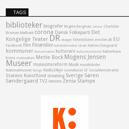
TAGS
biblioteker
biografer
Birgitte Bergman
Charlotte
censur
corona
Det
Dansk Folkeparti
Broman Mølbæk
DR
Kongelige Teater
EU
Enhedslisten
ereolen.dk
ebøger
Finanslov
film
Facebook
Katrine Daugaard
idræt
folkebiblioteker
kommuner
kulturarv
København
Konservative
Kulturministeriet
Mogens Jensen
Mette Bock
licens
medieaftale
Museer
museumsreform
Musik
musikskoler
Radio24syv
Nationalmuseet
scenekunst
SF
Socialdemokratiet
Norge
Sverige
Søren
Statens Kunstfond
streaming
Søndergaard
Zenia Stampe
TV2
Venstre