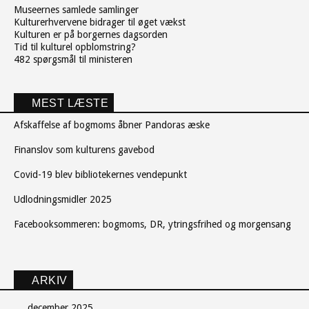
Museernes samlede samlinger
Kulturerhvervene bidrager til øget vækst
Kulturen er på borgernes dagsorden
Tid til kulturel opblomstring?
482 spørgsmål til ministeren
MEST LÆSTE
Afskaffelse af bogmoms åbner Pandoras æske
Finanslov som kulturens gavebod
Covid-19 blev bibliotekernes vendepunkt
Udlodningsmidler 2025
Facebooksommeren: bogmoms, DR, ytringsfrihed og morgensang
ARKIV
december 2025