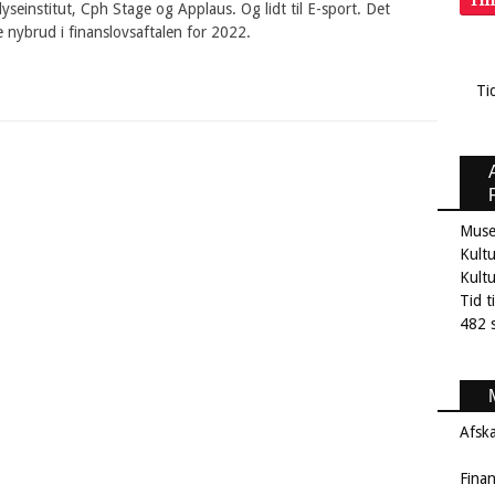
Ti
yseinstitut, Cph Stage og Applaus. Og lidt til E-sport. Det
e nybrud i finanslovsaftalen for 2022.
Ti
Muse
Kultu
Kult
Tid t
482 s
Afsk
Fina