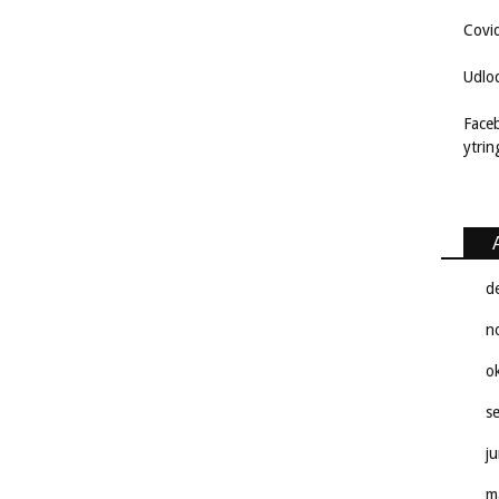
Covi
Udlo
Face
ytri
d
n
o
s
j
m