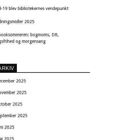
d-19 blev bibliotekernes vendepunkt
dningsmidler 2025
booksommeren: bogmoms, DR,
ngsfrihed og morgensang
ARKIV
ecember 2025
ovember 2025
ktober 2025
eptember 2025
uni 2025
aj 2025