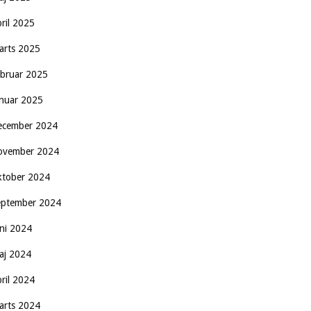
pril 2025
arts 2025
ebruar 2025
anuar 2025
ecember 2024
ovember 2024
ktober 2024
eptember 2024
uni 2024
aj 2024
pril 2024
arts 2024