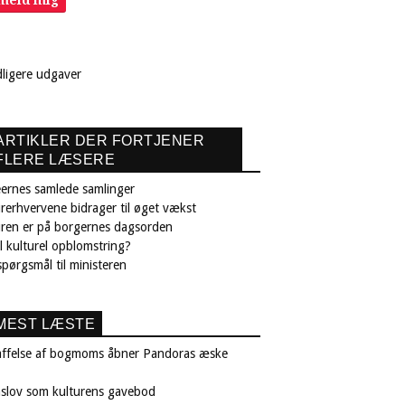
lmeld mig
dligere udgaver
ARTIKLER DER FORTJENER
FLERE LÆSERE
ernes samlede samlinger
rerhvervene bidrager til øget vækst
uren er på borgernes dagsorden
il kulturel opblomstring?
pørgsmål til ministeren
MEST LÆSTE
affelse af bogmoms åbner Pandoras æske
nslov som kulturens gavebod