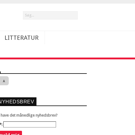
LITTERATUR
A
NYHEDSBREV
u have det månedlige nyhedsbrev?
*: