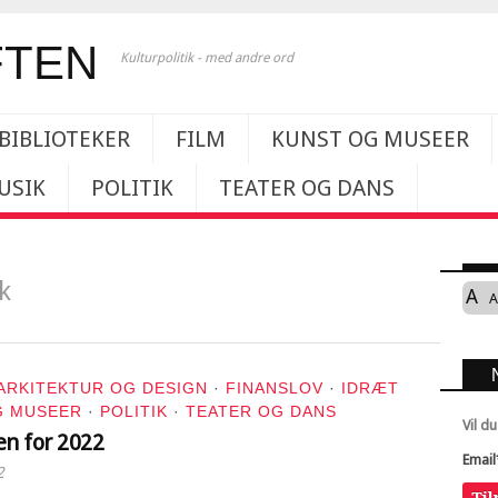
Kulturpolitik - med andre ord
BIBLIOTEKER
FILM
KUNST OG MUSEER
USIK
POLITIK
TEATER OG DANS
k
A
A
ARKITEKTUR OG DESIGN
·
FINANSLOV
·
IDRÆT
G MUSEER
·
POLITIK
·
TEATER OG DANS
Vil d
en for 2022
Email
2