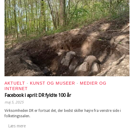
AKTUELT
·
KUNST OG MUSEER
·
MEDIER OG
INTERNET
Facebook i april: DR fyldte 100 år
maj 5, 2025
Virksomheden DR er fortsat det, der bedst skiller højre fra venstre side i
folketingssalen.
Læs mere