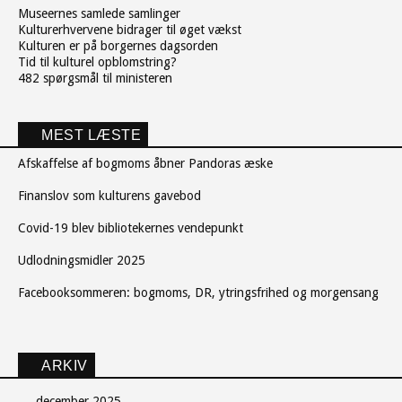
Museernes samlede samlinger
Kulturerhvervene bidrager til øget vækst
Kulturen er på borgernes dagsorden
Tid til kulturel opblomstring?
482 spørgsmål til ministeren
MEST LÆSTE
Afskaffelse af bogmoms åbner Pandoras æske
Finanslov som kulturens gavebod
Covid-19 blev bibliotekernes vendepunkt
Udlodningsmidler 2025
Facebooksommeren: bogmoms, DR, ytringsfrihed og morgensang
ARKIV
december 2025