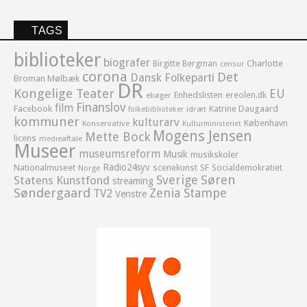
TAGS
biblioteker
biografer
Birgitte Bergman
Charlotte
censur
corona
Det
Dansk Folkeparti
Broman Mølbæk
DR
Kongelige Teater
EU
Enhedslisten
ereolen.dk
ebøger
Finanslov
film
Facebook
Katrine Daugaard
idræt
folkebiblioteker
kommuner
kulturarv
København
Konservative
Kulturministeriet
Mogens Jensen
Mette Bock
licens
medieaftale
Museer
museumsreform
Musik
musikskoler
Radio24syv
Nationalmuseet
scenekunst
SF
Socialdemokratiet
Norge
Sverige
Søren
Statens Kunstfond
streaming
Søndergaard
Zenia Stampe
TV2
Venstre